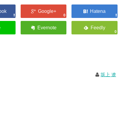
0
0
坂上 遼