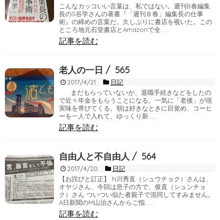
こんなカッコいい言葉は、私ではない。週刊B春編集
長のS谷学さんの著書『「週刊Ｂ春」編集長の仕事
術』の締めの言葉だ。久しぶりに書店を覗いた。この
ところ地元石堂書店とAmazonで全……
記事を読む
老人の一日 / 565
2017/4/21
日記
まだもらっていないが、退職手続きなどをしたの
で近々年金をもらうことになる。一気に「老後」が現
実味を帯びてくる。朝は好きなときに目覚め、コーヒ
ーを一人で入れて、ゆっくり新……
記事を読む
自由人と不自由人 / 564
2017/4/20
日記
【お詫びと訂正】 N川秀直（シュウチョク）さんは、
オヤジさん、今回は息子の方で、俊直（シュンチョ
ク）さん ついつい似た者親子で混同してすみません。
A日新聞のM山治さんからご指……
記事を読む