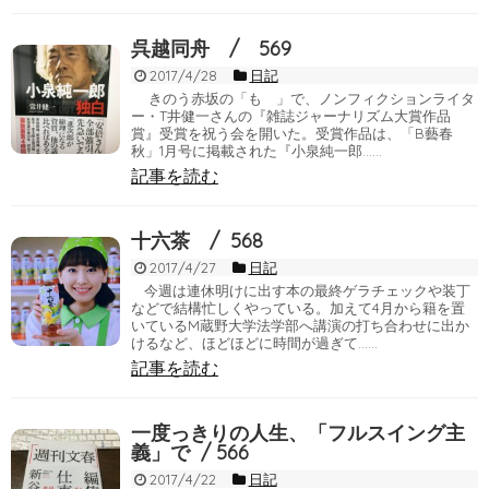
呉越同舟 / 569
2017/4/28
日記
きのう赤坂の「もゝ」で、ノンフィクションライタ
ー・T井健一さんの『雑誌ジャーナリズム大賞作品
賞』受賞を祝う会を開いた。受賞作品は、「B藝春
秋」1月号に掲載された『小泉純一郎……
記事を読む
十六茶 / 568
2017/4/27
日記
今週は連休明けに出す本の最終ゲラチェックや装丁
などで結構忙しくやっている。加えて4月から籍を置
いているM蔵野大学法学部へ講演の打ち合わせに出か
けるなど、ほどほどに時間が過ぎて……
記事を読む
一度っきりの人生、「フルスイング主
義」で / 566
2017/4/22
日記