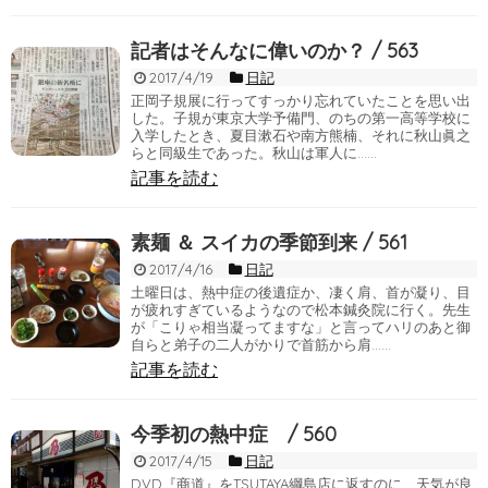
記者はそんなに偉いのか？ / 563
2017/4/19
日記
正岡子規展に行ってすっかり忘れていたことを思い出
した。子規が東京大学予備門、のちの第一高等学校に
入学したとき、夏目漱石や南方熊楠、それに秋山眞之
らと同級生であった。秋山は軍人に……
記事を読む
素麺 ＆ スイカの季節到来 / 561
2017/4/16
日記
土曜日は、熱中症の後遺症か、凄く肩、首が凝り、目
が疲れすぎているようなので松本鍼灸院に行く。先生
が「こりゃ相当凝ってますな」と言ってハリのあと御
自らと弟子の二人がかりで首筋から肩……
記事を読む
今季初の熱中症 / 560
2017/4/15
日記
DVD『商道』をTSUTAYA綱島店に返すのに、天気が良