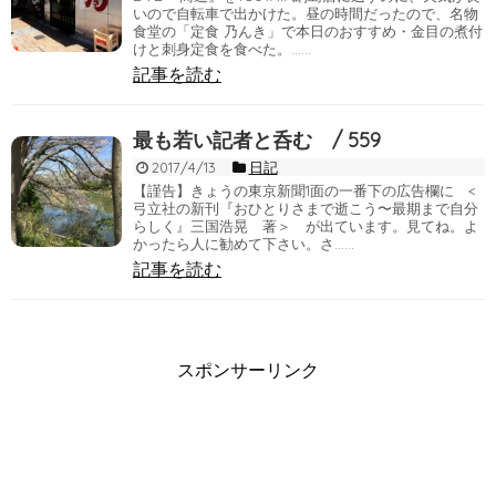
いので自転車で出かけた。昼の時間だったので、名物
食堂の「定食 乃んき」で本日のおすすめ・金目の煮付
けと刺身定食を食べた。……
記事を読む
最も若い記者と呑む / 559
2017/4/13
日記
【謹告】きょうの東京新聞1面の一番下の広告欄に <
弓立社の新刊『おひとりさまで逝こう〜最期まで自分
らしく』三国浩晃 著＞ が出ています。見てね。よ
かったら人に勧めて下さい。さ……
記事を読む
スポンサーリンク