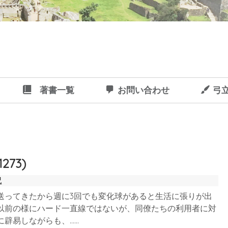
著書一覧
お問い合わせ
弓
273)
記
送ってきたから週に3回でも変化球があると生活に張りが出
以前の様にハード一直線ではないが、同僚たちの利用者に対
に辟易しながらも、……