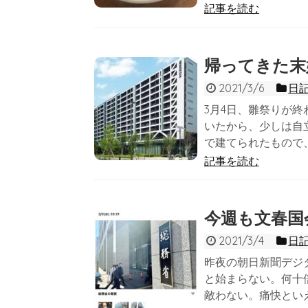
記事を読む
帰ってきた末娘(
2021/3/6
日
3月4日、雛祭りが
いたから、少しは自
で建てられたもので、
記事を読む
今週も文春国
2021/3/4
日
昨夜の朝日新聞デジ
と始まらない。何十
敵わない。痛快とい