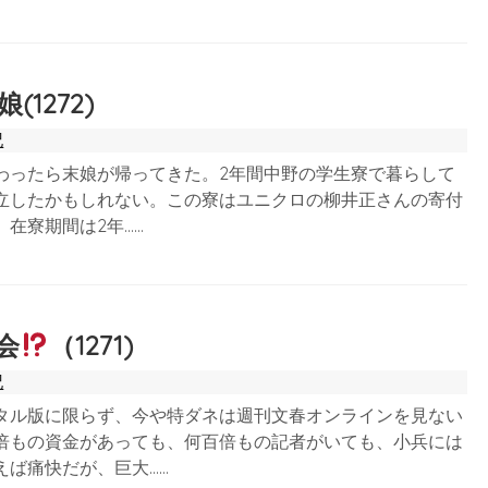
1272)
記
終わったら末娘が帰ってきた。2年間中野の学生寮で暮らして
立したかもしれない。この寮はユニクロの柳井正さんの寄付
在寮期間は2年……
会
（1271)
記
タル版に限らず、今や特ダネは週刊文春オンラインを見ない
倍もの資金があっても、何百倍もの記者がいても、小兵には
えば痛快だが、巨大……