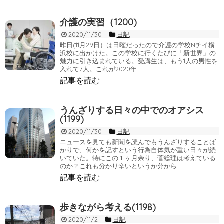
介護の実習（1200)
2020/11/30
日記
昨日(11月29日）は日曜だったので介護の学校Nチイ横
浜校に出かけた。この学校に行くたびに「新世界」の
魅力に引き込まれている。受講生は、もう1人の男性を
入れて7人。これが2020年……
記事を読む
うんざりする日々の中でのオアシス
(1199)
2020/11/30
日記
ニュースを見ても新聞を読んでもうんざりすることば
かりで、何かを記すという行為自体気が重い日々が続
いていた。特にこの１ヶ月余り、菅総理は考えている
のか？これも分かり辛いというか分から……
記事を読む
歩きながら考える(1198)
2020/11/2
日記