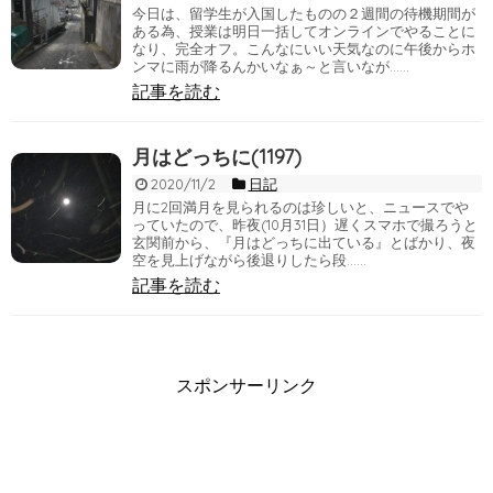
今日は、留学生が入国したものの２週間の待機期間が
ある為、授業は明日一括してオンラインでやることに
なり、完全オフ。こんなにいい天気なのに午後からホ
ンマに雨が降るんかいなぁ～と言いなが……
記事を読む
月はどっちに(1197)
2020/11/2
日記
月に2回満月を見られるのは珍しいと、ニュースでや
っていたので、昨夜(10月31日）遅くスマホで撮ろうと
玄関前から、『月はどっちに出ている』とばかり、夜
空を見上げながら後退りしたら段……
記事を読む
スポンサーリンク