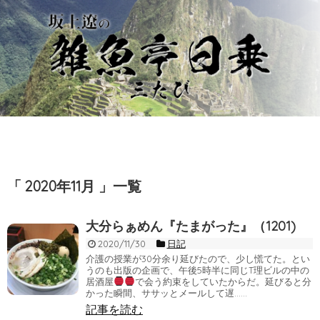
「 2020年11月 」一覧
大分らぁめん『たまがった』（1201)
2020/11/30
日記
介護の授業が30分余り延びたので、少し慌てた。とい
うのも出版の企画で、午後5時半に同じT理ビルの中の
居酒屋
で会う約束をしていたからだ。延びると分
かった瞬間、ササッとメールして遅……
記事を読む