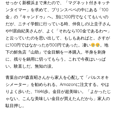
せっかく新横浜まで来たので、「マグネット付きキッチ
ンタイマー」を求めて、プリンスペペの中にある「100
金」の『キャンドゥ』へ。別に100円でなくてもいいの
だが、ニチイ学館に行っている時、仲良しのI上圭子さん
やM居由紀美さんが、よく「それなら100金であるわ〜」
と云っていたのを思い出して、もしもあればと。さすが
に100円ではなかったが300円であった。凄い
。地
下の鮮魚店『山助』で金目鯛を一本購入。半身を刺身
に、残りを鍋用に切ってもらう。これで今夜はいっぱ
い。験直しだ。無知の涙。
青葉台のM森直昭さんから家人を心配して「パルスオキ
シメーター」を勧められる。Amazonに注文する。やは
りよく歩いた、11646歩。金目が超美味い。「よかったじ
ゃない、こんな美味しい金目が買えたんだから」家人の
駄目押し。