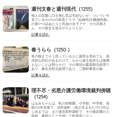
週刊文春と週刊現代（1255)
他人の恋愛に口を挟む気は毛頭ないが、ついつい今
見ているNetflixの韓流ドラマ『結婚作詞 離婚作曲』
の第5〜6話あたりと民放の女子アナ、その旦那さ
ん、その彼女を巡るやりとりとが、……
記事を読む
春うらら（1250 ）
骨の髄までそう思っている人に謝罪を求めても、形
式的な対応があるだけで、心から謝る気持ちは微塵
もないことは明らかだ。その筆頭が森喜朗元総理で
あり、麻生太郎元総理であり、二階幹事長の御……
記事を読む
理不尽・劣悪介護労働環境裁判傍聴
（1254)
はるみちゃんは、私の幼稚園、小学校、中学校、高
校の6年先輩で、旧杵築町 （私が生まれた1950代は
じめまでは、まだ速見郡杵築町で、その後近隣の八
坂村、東村などと合併して杵築市になっ……