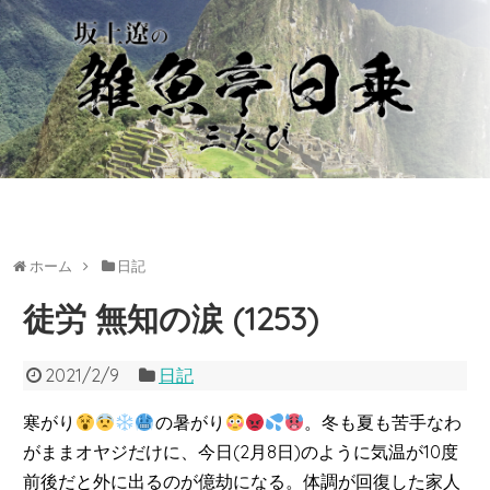
ホーム
日記
徒労 無知の涙 (1253)
2021/2/9
日記
寒がり
の暑がり
。冬も夏も苦手なわ
がままオヤジだけに、今日(2月8日)のように気温が10度
前後だと外に出るのが億劫になる。体調が回復した家人