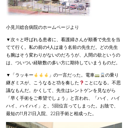
小見川総合病院のホームページより
▼次々と呼ばれる患者に、看護婦さんが順番で先生を当
てて行く。私の前の4人は違う名前の先生だ。どの先生
も腕はそう変わりがないのだろうが、人間の欲というの
は、ついつい経験数の多い方に期待していまうものだ。
▼「ラッキー
」の一言だった。電車
の乗り
継ぎミスが、こうなると功を奏した
ことになる。不思
議なもんだ。かくして、先生はレントゲンを見ながら
「早く手術をご希望でしょう」と言われ、「ハイ、ハイ
ハイ、ハイハイ」と、5回位言ってしまった。お陰で、
最短の11月21日入院、22日手術と相成った。