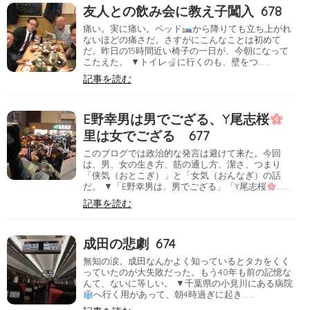
友人との飲み会に教え子闖入 678
痛い。実に痛い。ベッド
から降りても立ち上がれ
ないほどの痛さだ。さすがにこんなことは初めて
だ。昨日の15時間近い椅子の一日が、今朝になって
こたえた。 ▼トイレ
に行くのも、壁をつ……
記事を読む
E野幸男は男でござる、Y尾志桜
里は女でござる 677
このブログでは政治的な発言は避けて来た。今回
は、男、女の生き方、筋の通し方、潔さ、つまり
「侠気（おとこぎ）」と「女気（おんなぎ）の話
だ。 ▼「E野幸男は、男でござる」「Y尾志桜
……
記事を読む
成田の悲劇 674
無知の涙。成田なんかよく知っているとタカをくく
っていたのが大失敗だった。もう40年も前の記憶な
んて、ないに等しい。 ▼千葉県の小見川にある病院
へ行く用があって、朝4時過ぎに起き……