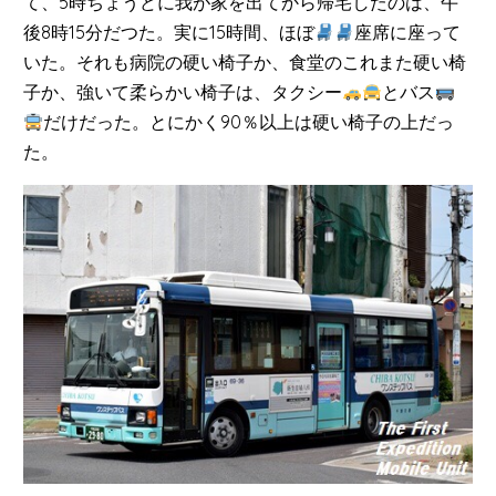
て、5時ちょうどに我が家を出てから帰宅したのは、午
後8時15分だつた。実に15時間、ほぼ
座席に座って
いた。それも病院の硬い椅子か、食堂のこれまた硬い椅
子か、強いて柔らかい椅子は、タクシー
とバス
だけだった。とにかく90％以上は硬い椅子の上だっ
た。