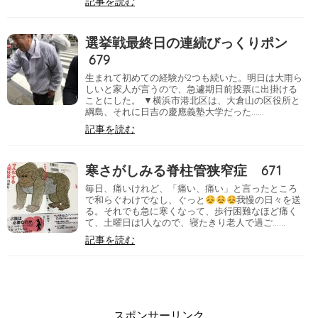
記事を読む
選挙戦最終日の連続びっくりポン
679
生まれて初めての経験が2つも続いた。明日は大雨ら
しいと家人が言うので、急遽期日前投票に出掛ける
ことにした。 ▼横浜市港北区は、大倉山の区役所と
綱島、それに日吉の慶應義塾大学だった……
記事を読む
寒さがしみる脊柱管狭窄症 671
毎日、痛いけれど、「痛い、痛い」と言ったところ
で和らぐわけでなし、ぐっと
我慢の日々を送
る。それでも急に寒くなって、歩行困難なほど痛く
て、土曜日は1人なので、寝たきり老人で過ご……
記事を読む
スポンサーリンク