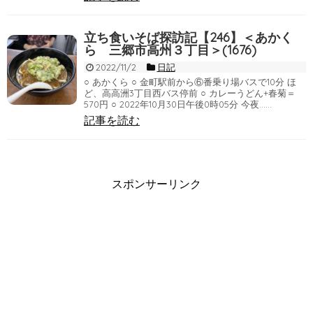
立ち食いそば探訪記【246】＜あかく
ら 三郷市高州３丁目＞(1676)
2022/11/2
日記
○ あかくら ○ 金町駅前から⑥番乗り場バスで10分 ほ
ど、高高洲3丁目西バス停前 ○ カレーうどん+春菊＝
570円 ○ 2022年10月30日午後0時05分 今夜……
記事を読む
スポンサーリンク