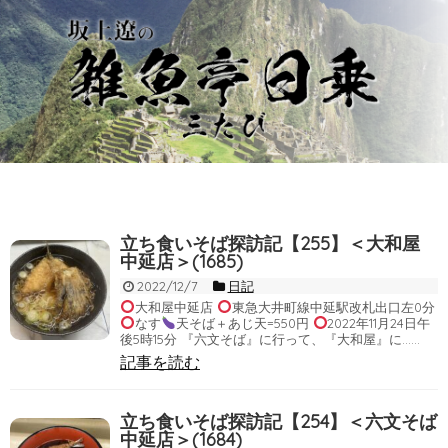
立ち食いそば探訪記【255】＜大和屋
中延店＞(1685)
2022/12/7
日記
大和屋中延店
東急大井町線中延駅改札出口左0分
なす
天そば＋あじ天=550円
2022年11月24日午
後5時15分 『六文そば』に行って、『大和屋』に……
記事を読む
立ち食いそば探訪記【254】＜六文そば
中延店＞(1684)