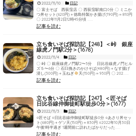
2022/11/10
日記
〇 富士そば 西荻窪店 〇 西荻窪駅南口0分 〇 ミニか
つ丼セット(620円)＋徳島特製かき揚げ(190円)＝810円
〇 2022年11月2日12時45分頃 ……
記事を読む
立ち食いそば探訪記【248】＜峠 銀座
線虎ノ門駅2分＞(1678)
2022/11/4
日記
〇 峠 〇 銀座線虎ノ門駅2〜3分 日比谷線虎ノ門ヒル
ズ５〜6分 〇 石臼挽きのかけそば(480円)＋なす揚げ
浸し(300円)＋玉ねぎ
天(150円)＝930円 〇 202……
記事を読む
立ち食いそば探訪記【247】＜匠そば
日比谷線仲御徒町駅徒歩0分＞(1677)
2022/11/3
日記
○匠そば ○日比谷線仲御徒町駅徒歩0分 ○あさり丼セッ
ト(680円)＋ゲソ天(150円)＝830円 ○2022年10月30日
午後1時半過ぎ 1週間前に訪れたばかりだった……
記事を読む