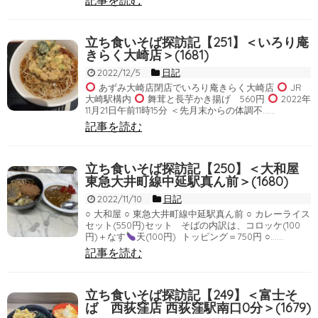
記事を読む
立ち食いそば探訪記【251】＜いろり庵
きらく大崎店＞(1681)
2022/12/5
日記
あずみ大崎店閉店でいろり庵きらく大崎店
JR
大崎駅構内
舞茸と長芋かき揚げ 560円
2022年
11月21日午前11時15分 ＜先月末からの体調不……
記事を読む
立ち食いそば探訪記【250】＜大和屋
東急大井町線中延駅真ん前＞(1680)
2022/11/10
日記
○ 大和屋 ○ 東急大井町線中延駅真ん前 ○ カレーライス
セット(550円)セット そばの内訳は、コロッケ(100
円)＋なす
天(100円) トッピング＝750円 ○……
記事を読む
立ち食いそば探訪記【249】＜富士そ
ば 西荻窪店 西荻窪駅南口0分＞(1679)