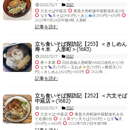
2022/12/7
日記
六文そば中延店
東急大井町線中延駅改札右0分
なす
天そば(480円)＋あじ
天(150円)=630円
2022年11月24日午後5時 人形町……
記事を読む
立ち食いそば探訪記【253】＜きしめん
寿々木 人形町＞(1683)
2022/12/7
日記
寿々木屋
日比谷線人形町駅A4出口改札から1分
なす
天(70円)＋玉ねぎ
天(70円)＋椎茸天(70
円)＋きしめん(420円)=630円
2022年……
記事を読む
立ち食いそば探訪記【252】＜六文そば
中延店＞(1682)
2022/12/7
日記
六文そば 中延店
東急大井町線中延駅改札を出
て右側0分
イカ
ゲソ天そば(500円)＋なす
天
(100円)＝600円
2022年11月21日午前11時……