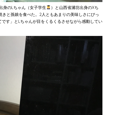
出身のLちゃん（女子学生
）と山西省濰坊出身のXち
焼きと孫娘を食べた。2人ともあまりの美味しさにびっ
てです」とLちゃんが目をくるくるさせながら感動してい