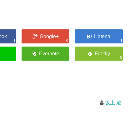
0
0
坂上 遼