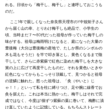
れる。日頃から「梅干し、梅干し」と連呼しておこうも
のだ。
ここ1年で親しくなった奈良県天理市のY中䂓矩子さん
から届く山の幸、とりわけ梅干しも絶品で、小学生の
頃、当時まだ７〜80代だった祖母が作っていた梅干しの
味がする。祖母は梅雨明けになると、庭になった大量の
豊後梅（大分は豊後梅の産地で、たしか県のシンボルの
木も花もそうだ）を竿で叩き落とし、黄色くなるまで陰
干しして、さらに赤紫蘇で紅色に染めた梅干しを大きな
簀の上に広げて再度干したものだ。それを黄色いときや
紅色になってからもこっそり頂戴して、見つかると祖母
の逆鱗に触れた。怒った祖母は、「灸（やいと）じ
ゃ！！」といって私を柱に縛りつけ、足や腕に線香でお
灸を据えた。これは本当に熱かった。梅干しはそれで完
成ではなく、今度は1個ずつ紫蘇の葉に巻いて、梅酢に漬
け直していたように記憶している。もちろんストレート