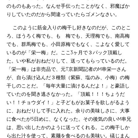
のものもあった。なんせ手伝ったことがなく、邪魔ばか
りしていたのだから間違っていたらゴメンなさい。
このように筋金入りの梅干し好きなのだが、このとこ
ろ、ほうろく梅でも、もゝ梅でも、天理梅でも、南高梅
でも、群馬梅でも、小田原梅でもなく、こよなく愛して
いるのが「栄一梅」だ。ここ3ヶ月で３パック頂戴し
た。いや私がおねだりして、送ってもらっているのだ。
「栄一梅」は非売品で、元T京新聞記者のM串栄一さん
が、自ら漬け込んだ３種類（紫蘇、塩のみ、小梅）の梅
干しのことだ。「毎年大量に漬けるんだよ！」と豪語し
ていたのを聞き逃さなかった。「頂戴！！！ちょうだ
い！！チョウダイ！」と子どもがお菓子を欲しがるよう
に、おねだりして手に入れた。余りの美味しさに、大事
に食べたが5日めに、なくなった。その後気の良いM串兄
は、思い出したかのように送ってくれる。この梅干しか
ら出た汁を使って、素麺を食べるのも美味い。礒じまん