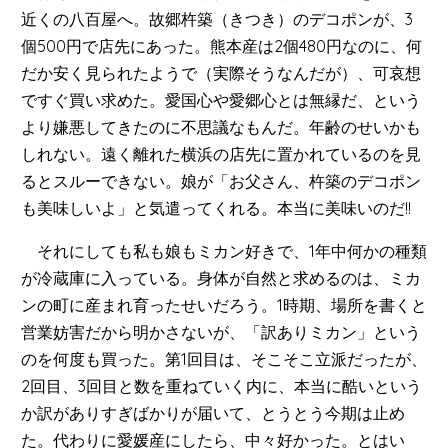
近くの八百屋へ。故郷杵築（きつき）のデコポンが、3
個500円で店先にあった。熊本産は2個480円なのに、何
だか安く見られたようで（実際そうなんだが）、可哀想
ですぐ買い求めた。愛国心や愛郷心とは無縁だ、という
より嫌悪してきたのに不思議なもんだ。年齢のせいかも
しれない。遠く離れた横浜の店先に置かれているのを見
るとスルーできない。娘が「お父さん、杵築のデコポン
も美味しいよ」と気遣ってくれる。本当に美味いのだ!!
それにしても私も娘もミカン好きで、1年中何かの種類
が冷蔵庫に入っている。身体が自然と求めるのは、ミカ
ンの町に産まれ育ったせいだろう。1時期、場所を書くと
営業妨害だから明かさないが、「訳ありミカン」という
のを何度も買った。第1回目は、そこそこ立派だったが、
2回目、3回目と数を重ねていく内に、本当に酷いという
か訳がありすぎばかりが届いて、とうとう今期は止め
た。代わりに愛媛産にしたら、中々好かった。とはい