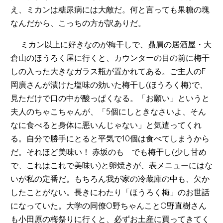
え、ミカンは糖尿病には大敵だ。何と言っても果糖の塊
なんだから、こっちの方が訳ありだ。
ミカン以上に好きなのが梅干しで、贔屓の居酒屋・大
倉山のほうろく屋に行くと、カウンターの目の前に梅干
しの入った大きなガラス瓶が置かれてある。ご主人のF
岡廣さんが漬けた塩味の効いた梅干し(ほうろく梅)で、
見ただけで口の中が酸っぱくなる。「お願い」というと
夫人のちゃこちゃんが、「5個にしときなさいよ、そん
なに食べると身体に悪いんじゃない」と気遣ってくれ
る。自分で勝手にとると平気で10個は食べてしまうから
だ。それほど美味い！ 赤坂のもゝでも梅干し(少し甘め
で、これはこれで美味い)と卵焼きが、表メニューにはな
いが私の定番だ。もちろん我が家の冷蔵庫の中も、欠か
したことがない。長きにわたり「ほうろく梅」のお世話
になっていた。大学の同僚O野ちゃんことO野直樹さん
も小田原の梅祭りに行くと、必ずお土産に買ってきてく