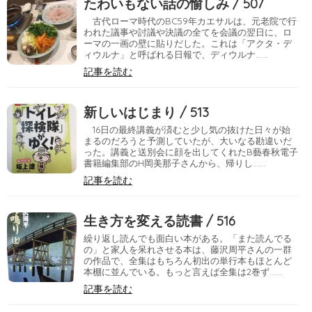
たわいもない話の愉しみ / 507
古代ローマ時代のBC59年カエサルは、元老院で行
われた議事や討議や決議の全てを会議の翌日に、ロ
ーマの一画の壁に貼りだした。これは「アクタ・デ
ィウルナ」と呼ばれる日報で、ディウルナ……
記事を読む
新しいはじまり / 513
16日の最終講義が済むと少し気の抜けた日々が始
まるのだろうと予測していたが、大いなる勘違いだ
った。講義と送別会に顔を出してくれたB藝春秋電子
書籍編集部のH岡美那子さんから、帰りし……
記事を読む
生き方を変える読書 / 516
繰り返し読んでも面白い本がある。「また読んでる
の」と家人を呆れさせる本は、藤沢周平さんの一群
の作品で、全集はもちろん初出の単行本もほとんど
本棚に並んでいる。もっと言えば全集は2巻ず……
記事を読む