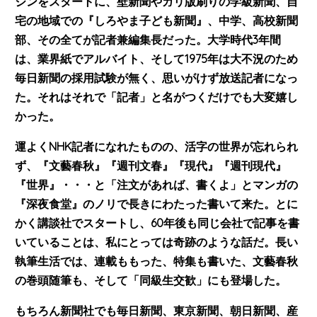
ジンをスタートに、壁新聞やガリ版刷りの学級新聞、自
宅の地域での『しろやま子ども新聞』、中学、高校新聞
部、その全てが記者兼編集長だった。大学時代3年間
は、業界紙でアルバイト、そして1975年は大不況のため
毎日新聞の採用試験が無く、思いがけず放送記者になっ
た。それはそれで「記者」と名がつくだけでも大変嬉し
かった。
運よくNHK記者になれたものの、活字の世界が忘れられ
ず、『文藝春秋』『週刊文春』『現代』『週刊現代』
『世界』・・・と「注文があれば、書くよ」とマンガの
『深夜食堂』のノリで長きにわたった書いて来た。とに
かく講談社でスタートし、60年後も同じ会社で記事を書
いていることは、私にとっては奇跡のような話だ。
長い
執筆生活では、連載ももった、特集も書いた、文藝春秋
の巻頭随筆も、そして「同級生交歓」にも登場した。
もちろん新聞社でも毎日新聞、東京新聞、朝日新聞、産