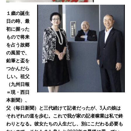
１歳の誕生
日の時、最
初に握った
もので将来
を占う故郷
の風習で、
鉛筆と盃を
つかんだら
しい。祖
父
（九州日報
＝現・西日
本新聞）、
父（毎日新聞）と三代続けて記者だったが、3人の娘は
それぞれの道を歩む
。これで我が家の記者稼業は私で終
わりとなる。彼女たちの人生だし、別にこだわる必要も