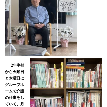
2年半前
から
火曜日
と木曜日に
グループホ
ームで介護
の仕事をし
ていて、月