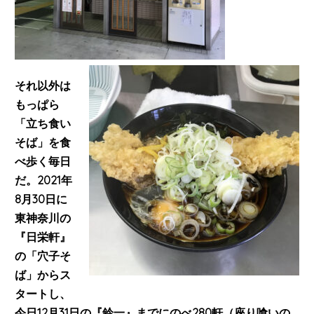
それ以外は
もっぱら
「立ち食い
そば」を食
べ歩く毎日
だ。2021年
8月30日に
東神奈川の
『日栄軒』
の「穴子そ
ば」からス
タートし、
今日12月31日の『鈴一』までに
のべ280軒（座り喰いの