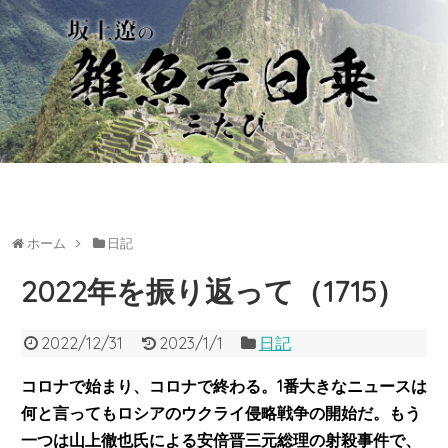
ホーム
日記
2022年を振り返って（1715）
2022/12/31
2023/1/1
日記
コロナで始まり、コロナで終わる。1番大
きなニュースは
何と言ってもロシアのウクライ侵略戦争の開始だ。もう
一つは山上徹也氏による安倍晋三元総理の射殺事件で、