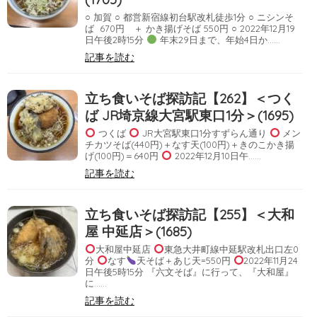
○ 加賀 ○ 都営新宿線初台駅改札徒歩1分 ○ ニシンそ
ば 670円 ＋ かき揚げそば 550円 ○ 2022年12月19
日午後2時15分
年末29日まで、年始4日か……
記事を読む
立ち食いそば探訪記【262】＜つく
ば JR埼京線大宮駅東口1分＞(1695)
つくば
JR大宮駅東口1分すずらん通り
メン
チカツそば(440円)＋なす天(100円)＋きのこかき揚
げ(100円)＝640円
2022年12月10日午……
記事を読む
立ち食いそば探訪記【255】＜大和
屋 中延店＞(1685)
大和屋中延店
東急大井町線中延駅改札出口左0
分
なす
天そば＋あじ天=550円
2022年11月24
日午後5時15分 『六文そば』に行って、『大和屋』
に……
記事を読む