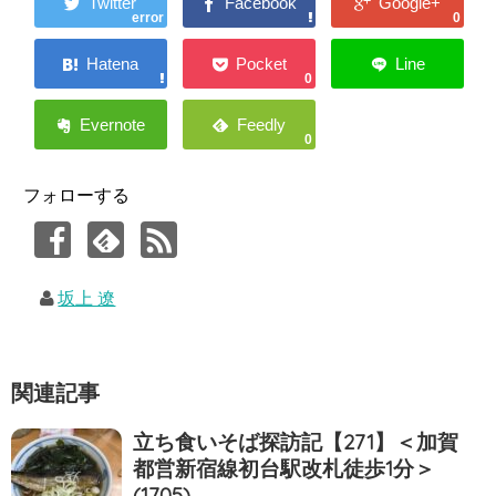
error
0
0
0
フォローする
坂上 遼
関連記事
立ち食いそば探訪記【271】＜加賀
都営新宿線初台駅改札徒歩1分＞
(1705)