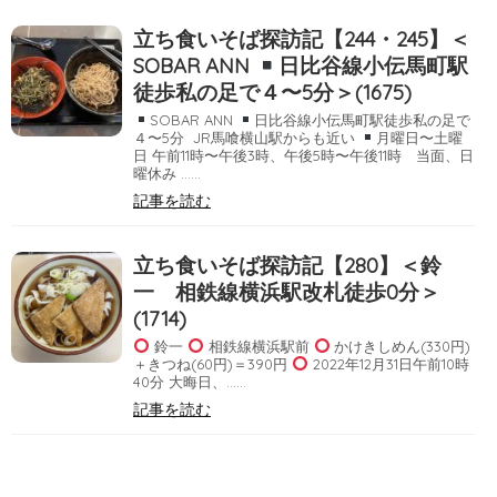
立ち食いそば探訪記【244・245】＜
SOBAR ANN
日比谷線小伝馬町駅
徒歩私の足で４〜5分＞(1675)
SOBAR ANN
日比谷線小伝馬町駅徒歩私の足で
４〜5分 JR馬喰横山駅からも近い
月曜日〜土曜
日 午前11時〜午後3時、午後5時〜午後11時 当面、日
曜休み ……
記事を読む
立ち食いそば探訪記【280】＜鈴
一 相鉄線横浜駅改札徒歩0分＞
(1714)
鈴一
相鉄線横浜駅前
かけきしめん(330円)
＋きつね(60円)＝390円
2022年12月31日午前10時
40分 大晦日、……
記事を読む