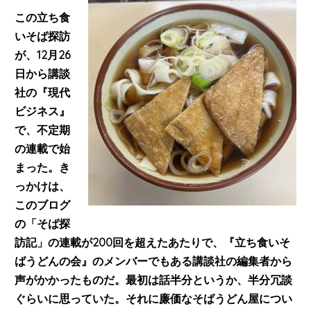
この立ち食
いそば探訪
が、
12月26
日から講談
社の『現代
ビジネス』
で、不定期
の連載で始
まった。
き
っかけは、
このブログ
の「そば探
訪記」の連載が200回を超えたあたりで、『立ち食いそ
ばうどんの会』のメンバーでもある講談社の編集者から
声がかかったものだ。最初は話半分というか、半分冗談
ぐらいに思っていた。それに廉価なそばうどん屋につい