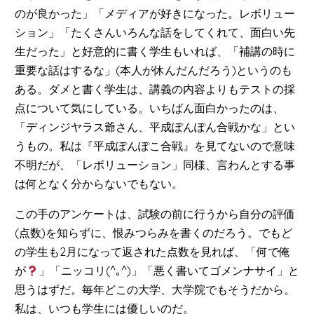
のが良かった」「メディアが好きになった。レボリュー
ション」「たくさんいろんな話をしてくれて、面白い先
生だった」と好意的に書く学生もいれば、「補講の時に
重要な話はするな」(本人が休んだんだろう)というのも
ある。ダメと書く学生は、講義の内容よりもテストの採
点について気にしている。いちばん面白かったのは、
「ディンジヤラス爺さん、平成ぽんぽん合戦かな」とい
うもの。私は『平成ぽんぽこ合戦』を見てないので意味
不明だが、「レボリューション」同様、言わんとする事
は何となく分からないでもない。
この手のアンケートは、試験の前に行うから自分の評価
(点数)を知らずに、恨みつらみを書くのだろう。でもど
の学生も2月になって返された点数を見れば、「何で俺
が
」「ニッコリ(^｡^)」「悪く書いてゴメンナサイ」と
思うはずだ。毎年どこの大学、大学院でもそうだから。
私は、いつも学生には優しいのだ。