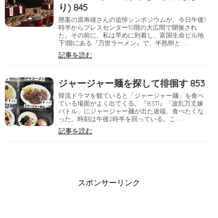
り) 845
懸案の原寿雄さんの追悼シンポジウムが、今日午後1
時半からプレスセンター10階の大広間で開催され
た。その前に、私は早めに到着し、富国生命ビル地
下1階にある『万世ラーメン』で、半熟卵と……
記事を読む
ジャージャー麺を探して徘徊す 853
韓流ドラマを観ていると「ジャージャー麺」を食べ
ている場面がよく出てくる。『BS11』「波乱万丈嫁
バトル」にジャージャー麺が出た途端、食べたくな
った。時刻は午後2時半を回っている。こ……
記事を読む
スポンサーリンク