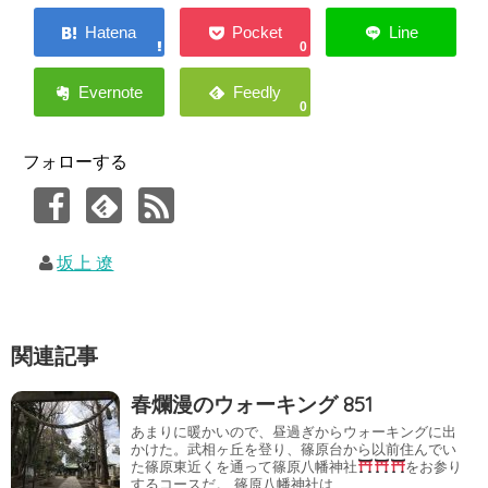
0
0
フォローする
坂上 遼
関連記事
春爛漫のウォーキング 851
あまりに暖かいので、昼過ぎからウォーキングに出
かけた。武相ヶ丘を登り、篠原台から以前住んでい
た篠原東近くを通って篠原八幡神社
をお参り
するコースだ。 篠原八幡神社は、……