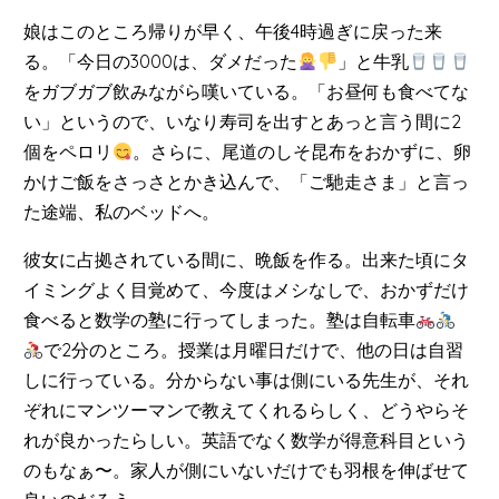
娘はこのところ帰りが早く、午後4時過ぎに戻った来
る。「今日の3000は、ダメだった
」と牛乳
をガブガブ飲みながら嘆いている。「お昼何も食べてな
い」というので、いなり寿司を出すとあっと言う間に2
個をペロリ
。さらに、尾道のしそ昆布をおかずに、卵
かけご飯をさっさとかき込んで、「ご馳走さま」と言っ
た途端、私のベッドへ。
彼女に占拠されている間に、晩飯を作る。出来た頃にタ
イミングよく目覚めて、今度はメシなしで、おかずだけ
食べると数学の塾に行ってしまった。塾は自転車
で2分のところ。授業は月曜日だけで、他の日は自習
しに行っている。分からない事は側にいる先生が、それ
ぞれにマンツーマンで教えてくれるらしく、どうやらそ
れが良かったらしい。英語でなく数学が得意科目という
のもなぁ〜。家人が側にいないだけでも羽根を伸ばせて