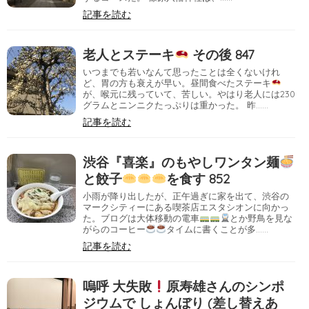
記事を読む
老人とステーキ
その後 847
いつまでも若いなんて思ったことは全くないけれ
ど、胃の方も衰えが早い。昼間食べたステーキ
が、喉元に残っていて、苦しい。やはり老人には230
グラムとニンニクたっぷりは重かった。 昨……
記事を読む
渋谷『喜楽』のもやしワンタン麺
と餃子
を食す 852
小雨が降り出したが、正午過ぎに家を出て、渋谷の
マークシティーにある喫茶店エスタシオンに向かっ
た。ブログは大体移動の電車
とか野鳥を見な
がらのコーヒー
タイムに書くことが多……
記事を読む
嗚呼 大失敗
原寿雄さんのシンポ
ジウムで しょんぼり (差し替えあ