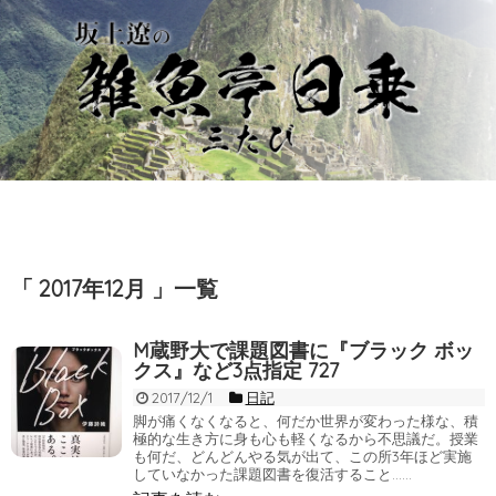
「 2017年12月 」一覧
M蔵野大で課題図書に『ブラック ボッ
クス』など3点指定 727
2017/12/1
日記
脚が痛くなくなると、何だか世界が変わった様な、積
極的な生き方に身も心も軽くなるから不思議だ。授業
も何だ、どんどんやる気が出て、この所3年ほど実施
していなかった課題図書を復活すること……