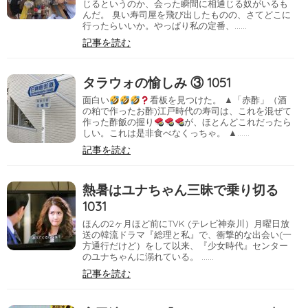
じるというのか、会った瞬間に相通じる奴がいるも
んだ。 臭い寿司屋を飛び出したものの、さてどこに
行ったらいいか。やっぱり私の定番、……
記事を読む
タラウォの愉しみ ③ 1051
面白い
看板を見つけた。 ▲「赤酢」（酒
の粕で作ったお酢)江戸時代の寿司は、これを混ぜて
作った酢飯の握り
が、ほとんどこれだったら
しい。これは是非食べなくっちゃ。 ▲……
記事を読む
熱暑はユナちゃん三昧で乗り切る
1031
ほんの2ヶ月ほど前にTVK (テレビ神奈川）月曜日放
送の韓流ドラマ『総理と私』で、衝撃的な出会い(一
方通行だけど）をして以来、『少女時代』センター
のユナちゃんに溺れている。 ……
記事を読む