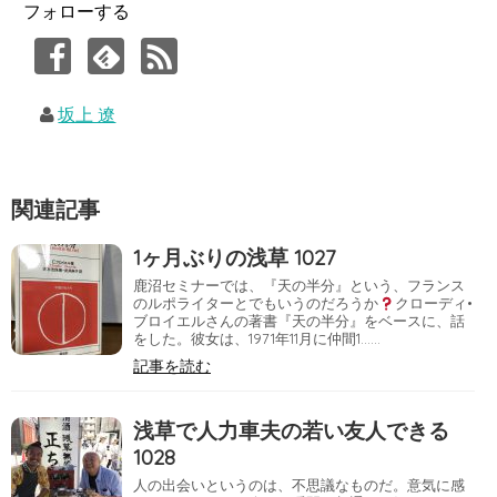
フォローする
坂上 遼
関連記事
1ヶ月ぶりの浅草 1027
鹿沼セミナーでは、『天の半分』という、フランス
のルポライターとでもいうのだろうか
クローディ•
ブロイエルさんの著書『天の半分』をベースに、話
をした。彼女は、1971年11月に仲間1……
記事を読む
浅草で人力車夫の若い友人できる
1028
人の出会いというのは、不思議なものだ。意気に感