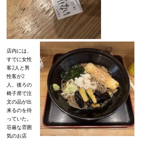
店内には、
すでに女性
客2人と男
性客が2
人、後ろの
椅子席で注
文の品が出
来るのを待
っていた。
荘厳な雰囲
気のお店