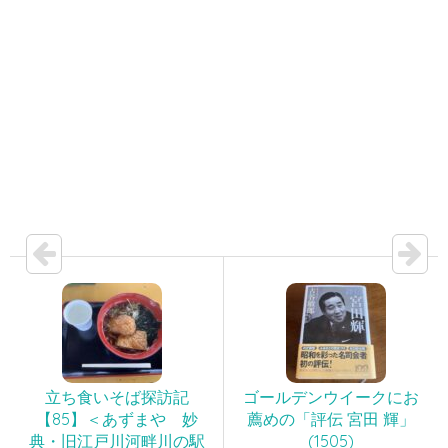
立ち食いそば探訪記
ゴールデンウイークにお
【85】＜あずまや 妙
薦めの「評伝 宮田 輝」
典・旧江戸川河畔川の駅
(1505)