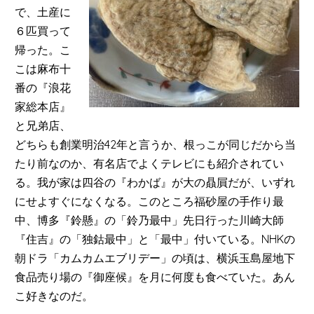
で、土産に
６匹買って
帰った。こ
こは麻布十
番の『浪花
家総本店』
と兄弟店、
どちらも創業明治42年と言うか、根っこが同じだから当
たり前なのか、有名店でよくテレビにも紹介されてい
る。我が家は四谷の『わかば』が大の贔屓だが、いずれ
にせよすぐになくなる。このところ福砂屋の手作り最
中、博多『鈴懸』の「鈴乃最中」先日行った川崎大師
『住吉』の「独鈷最中」と「最中」付いている。NHKの
朝ドラ「カムカムエブリデー」の頃は、横浜玉島屋地下
食品売り場の『御座候』を月に何度も食べていた。あん
こ好きなのだ。