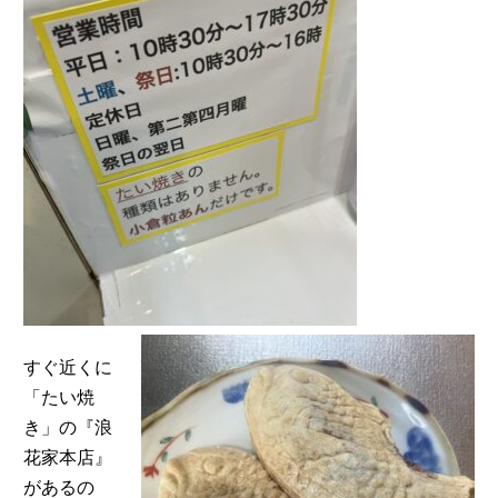
すぐ近くに
「たい焼
き」の『浪
花家本店』
があるの