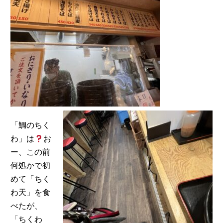
「鯛のちく
わ」は
お
ー、この前
何処かで初
めて「ちく
わ天」を食
べたが、
「ちくわ