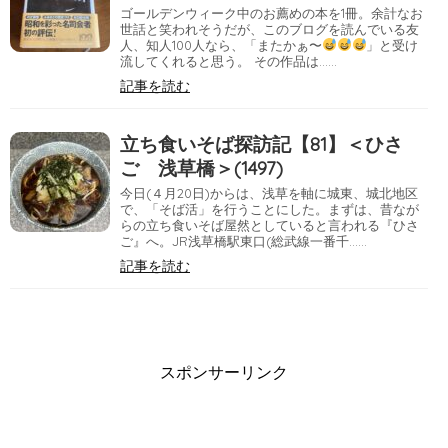
ゴールデンウィーク中のお薦めの本を1冊。余計なお
世話と笑われそうだが、このブログを読んでいる友
人、知人100人なら、「またかぁ〜
」と受け
流してくれると思う。 その作品は……
記事を読む
立ち食いそば探訪記【81】＜ひさ
ご 浅草橋＞(1497)
今日(４月20日)からは、浅草を軸に城東、城北地区
で、「そば活」を行うことにした。まずは、昔なが
らの立ち食いそば屋然としていると言われる『ひさ
ご』へ。JR浅草橋駅東口(総武線一番千……
記事を読む
スポンサーリンク