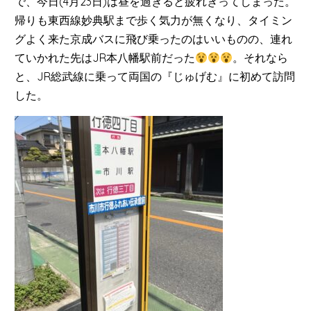
で、今日(4月23日)は昼を過ぎると疲れきってしまった。
帰りも東西線妙典駅まで歩く気力が無くなり、タイミン
グよく来た京成バスに飛び乗ったのはいいものの、連れ
ていかれた先はJR本八幡駅前だった
。それなら
と、JR総武線に乗って両国の『じゅげむ』に初めて訪問
した。