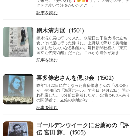
て来た。「好いわぁ
」。この暑さの中、テ
クテク歩いて汗をかいたとこ……
記事を読む
鏑木清方展（1501)
鏑木清方展に行って来た。水曜日に千住大橋の立ち
食いそば屋に行った帰りに、上野駅で降りて美術館
を探したら大いなる勘違い。毎日新聞社横の『東京
国立近代美術館』だった。これから連休が始ま……
記事を読む
喜多條忠さんを偲ぶ会（1502)
昨年11月22日に亡くなった喜多條忠さんの『偲ぶ会』
が、平河町の『海運ホール』で今日（4月22日）開か
れ列席した。10分前に到着したが、会場は400人余り
の関係者で、立錐の余地がな……
記事を読む
ゴールデンウイークにお薦めの「評
伝 宮田 輝」 (1505)