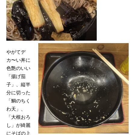
やがてデ
カ〜い丼に
色艶のいい
「揚げ茄
子」、縦半
分に切った
「鯛のちく
わ天」、
「大根おろ
し」が綺麗
にそばの上