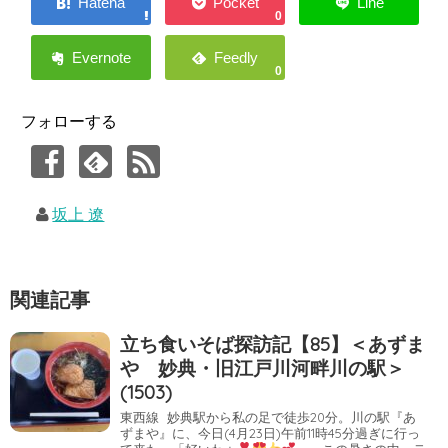
0
0
フォローする
坂上 遼
関連記事
立ち食いそば探訪記【85】＜あずま
や 妙典・旧江戸川河畔川の駅＞
(1503)
東西線 妙典駅から私の足で徒歩20分。川の駅『あ
ずまや』に、今日(4月23日)午前11時45分過ぎに行っ