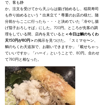
で、客も静
か。注文を受けてから天ぷらは揚げ始めるし、稲荷寿司
も作り始めるという＂出来立て＂尊重のお店の様だ。随
分前からここに行ったら・・・と決めていた「冷やし揚
げ茄子おろしそば」にした。700円。ところが先客の調
理をしている間、店内を見ていると
＜今日は鯛のちくわ
天150円が80円＞
の掲示を見つけた。「スミマセ〜ン、
鯛のちくわ天追加で、お願いできますか」「載せちゃっ
ていいですか」「ハーイ」ということで、80円。合わせ
て780円と相なった。