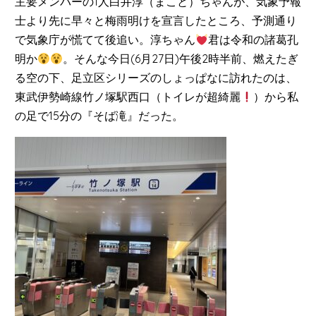
主要メンバーの1人白井淳（まこと）ちゃんが、気象予報
士より先に早々と梅雨明けを宣言したところ、予測通り
で気象庁が慌てて後追い。淳ちゃん
君は令和の諸葛孔
明か
。そんな今日(6月27日)午後2時半前、燃えたぎ
る空の下、足立区シリーズのしょっぱなに訪れたのは、
東武伊勢崎線竹ノ塚駅西口（トイレが超綺麗
）から私
の足で15分の『そば滝』だった。