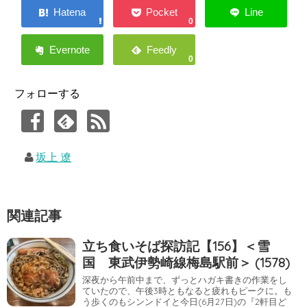
0
0
フォローする
坂上 遼
関連記事
立ち食いそば探訪記【156】＜雪
国 東武伊勢崎線梅島駅前＞ (1578)
深夜から午前中まで、ずっとハガキ書きの作業をし
ていたので、午後3時ともなると疲れもピークに。も
う歩くのもシンンドイと今日(6月27日)の『2軒目ど