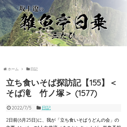
ホーム
日記
立ち食いそば探訪記【155】＜
そば滝 竹ノ塚＞ (1577)
2022/7/5
日記
2日前(6月25日)に、我が「立ち食いそばうどんの会」の