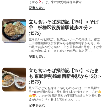
うする
』は、東武伊勢崎線梅島駅か……
記事を読む
立ち食いそば探訪記【154】＜そば
谷 板橋区役所前駅徒歩20分＞
(1576)
立ち食いそば探訪、板橋区シリーズの最後は、都営
三田線板橋区役所前駅からも板橋本町駅からも、私
の足で徒歩20分と遠い、上が首都高速5号線、下が中
山道の脇にある、立ち食いそば界の有名店……
記事を読む
立ち食いそば探訪記【157】＜たま
も 東武伊勢崎線西新井駅から15分＞
(1579)
足立区がとても身近に感じられるのは、中目黒駅で
目の前の日比谷線に乗り換え1本で行けるところだ
。これが渋谷駅回りの半蔵門線経由だと乗り換
えがびっくりするほど煩わしい。 ……
記事を読む