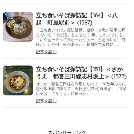
立ち食いそば探訪記【164】＜八
起 町屋駅前＞ (1587)
「立ち食いそば」探訪活動、通称（と私が勝手に呼
んでいる『そば活』もまもなく1年。これまでにも、
「いやぁ〜行って良かったなあ〜」と思う店が、何
軒か、いや何十軒かあるが、荒川区で最後に……
記事を読む
立ち食いそば探訪記【151】＜さか
うえ 都営三田線志村坂上＞ (1573)
せっかく都営三田線を利用したので、20数年ぶりに
志村坂上駅で降りて、今日(6月23日)昼過ぎ、『立喰
いそば さかうえ』に伺った。 ……
記事を読む
スポンサーリンク