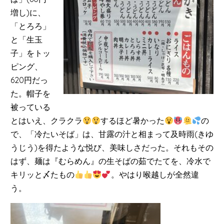
増し)に、
「とろろ」
と「生玉
子」をトッ
ピング、
620円だっ
た。帽子を
被っている
とはいえ、クラクラ
するほど暑かった
の
で、「冷たいそば」は、甘露の汁と相まって及時雨(きゆ
うじう)を得たような悦び、美味しさだった。それもその
はず、麺は『むらめん』の生そばの茹でたてを、冷水で
キリッと〆たもの
。やはり喉越しが全然違
う。