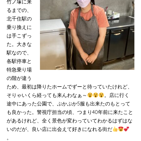
竹ノ塚に来
るまでの、
北千住駅の
乗り換えに
は手こずっ
た。大きな
駅なので、
各駅停車と
特急乗り場
の階が違う
ため、最初は降りたホームでずーと待っていたけれど、
そりゃいくら経っても来んわなぁ～
。店に行く
途中にあった公園で、ぷかぷか
5
服も出来たのもとって
も良かった。警視庁担当の頃、つまり40年前に来たこと
があるけれど、全く景色が変わっていてわかるはずはな
いのだが、良い店に出会えて好きになれる街だ
。