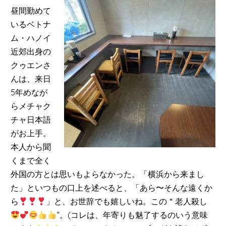
昼間勤めて
いるベトナ
ム・ハノイ
近郊出身の
クゥエンさ
んは、来日
5年めなが
らメチャク
チャ日本語
がお上手。
本人から聞
くまで全く
外国の方とは思いもよらなかった。「横浜から来まし
た」といつもの口上を述べると、「あら〜そんな遠くか
ら
」と、お世辞でも嬉しいね。この＂老人殺し
“。(コレは、年寄りも魅了するのいう意味