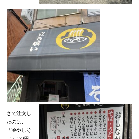
さて注文し
たのは、
「冷やしそ
ば」(60円