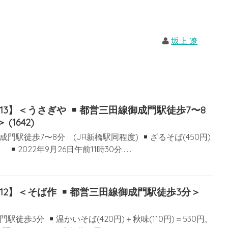
坂上 遼
13】＜うさぎや
都営三田線御成門駅徒歩7〜8
1642)
成門駅徒歩7〜8分 (JR新橋駅同程度)
ざるそば(450円)
0円
2022年9月26日午前11時30分……
12】＜そば作
都営三田線御成門駅徒歩3分＞
門駅徒歩3分
温かいそば(420円)＋秋味(110円)＝530円。