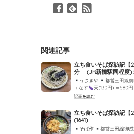
関連記事
立ち食いそば探訪記【2
分 (JR新橋駅同程度)＞ (
うさぎや
都営三田線御
＋なす
天(130円) ＝58
記事を読む
立ち食いそば探訪記【2
(1641)
そば作
都営三田線御成