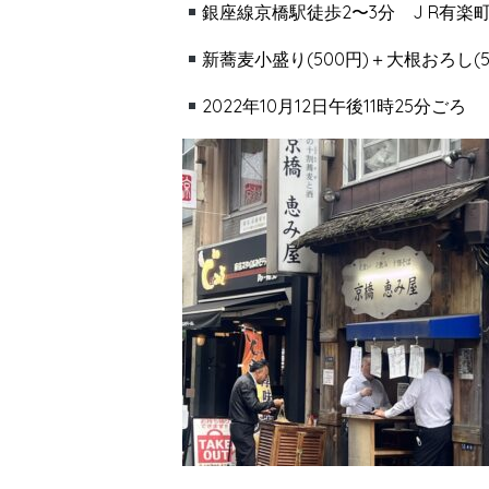
銀座線京橋駅徒歩2〜3分 J R有楽
新蕎麦小盛り(500円)＋大根おろし(5
2022年10月12日午後11時25分ごろ