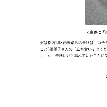
＜左奥に『わ
実は都内
23
区内未踏店の最終は、コチ
ことS藤麗子さんの「立ち食いそばう
し』が、未踏店だと忘れていたことに