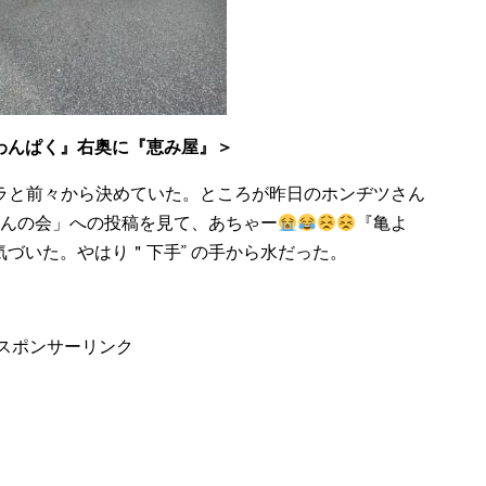
んぱく』右奥に『恵み屋』＞
ラと前々から決めていた。ところが昨日のホンヂツさん
どんの会」への投稿を見て、あちゃー
『亀よ
気づいた。やはり＂下手
”
の手から水だった。
スポンサーリンク