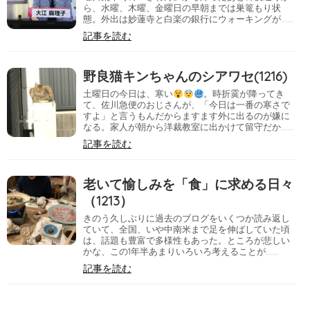
ら、水曜、木曜、金曜日の早朝までは巣篭もり状
態。外出は妙蓮寺と白楽の銀行にウォーキングが……
記事を読む
野良猫キンちゃんのシアワセ(1216)
土曜日の今日は、寒い
。時折霙が降ってき
て、佐川急便のおじさんが、「今日は一番の寒さで
すよ」と言うもんだからますます外に出るのが嫌に
なる。家人が朝から洋裁教室に出かけて留守だか……
記事を読む
老いて愉しみを「食」に求める日々
（1213）
きのう久しぶりに過去のブログをいくつか読み返し
ていて、全国、いや中南米まで足を伸ばしていた頃
は、話題も豊富で多様性もあった。ところが悲しい
かな、この1年半あまりいろいろ考えることが……
記事を読む