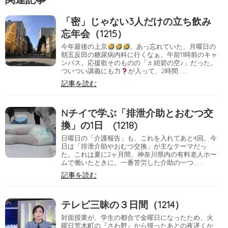
「密」じゃない3人だけの立ち飲み
忘年会（1215）
今年最後の上京
。あっ忘れていた、月曜日の
朝五反田の糖尿病内科に行くなぁ。午前11時前のキャ
ンパス。応援歌そのものの「♬紺碧の空♪」だった。
ついつい講義にも力
が入って、2時間……
記事を読む
Nチイで学ぶ「排泄介助とおむつ交
換」の1日 (1218)
日曜日の「介護報告」も、これを入れてあと4回。今
日は「排泄介助やおむつ交換」が主なテーマだっ
た。これは夏に2ヶ月間、神奈川県内の有料老人ホー
ムで働いたときに、一番苦労した介助の一つ……
記事を読む
テレビ三昧の３日間（1214）
対面授業が、学生の都合で金曜日になったため、火
曜日荒木町の『さわ野』から帰ったあとの夜遅くか