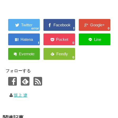
error
0
0
0
フォローする
坂上 遼
関連記事