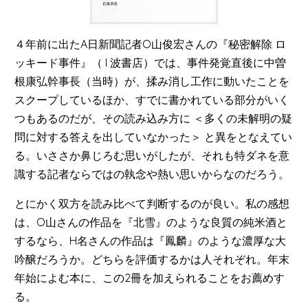
４年前に出たA日新聞記者O山俊宏さんの『秘密解除 ロ
ッキード事件』（ I 波書店）では、事件発覚直後に中曽
根康弘幹事長（当時）が、揉み消し工作に動いたことを
スクープしているほか、すでに書かれている部分がいく
つもあるのだが、その読み込み方に ＜多くの未解明の疑
問に対する答えを出していなかった＞ と異をとなえてい
る。いささか鼻じろむ思いがしたが、それも特ダネを意
識する記者ならではの執念や熱い思いからなのだろう。
とにかく双方を読み比べて判断するのが良い。私の感想
は、O山さんの作品を『北雪』のような良質の純米酒と
するなら、H名さんの作品は『鳳麟』のような濃厚な大
吟醸だろうか。どちらを評価するかは人それぞれ。年末
年始によむ本に、この2冊を加えられることをお薦めす
る。