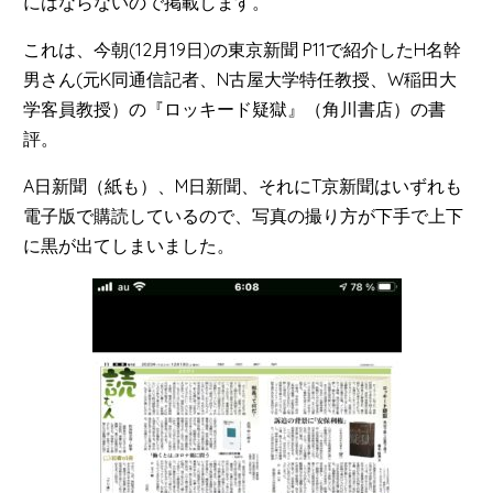
にはならないので掲載します。
これは、今朝(12月19日)の東京新聞 P11で紹介したH名幹
男さん(元K同通信記者、N古屋大学特任教授、W稲田大
学客員教授）の『ロッキード疑獄』（角川書店）の書
評。
A日新聞（紙も）、M日新聞、それにT京新聞はいずれも
電子版で購読しているので、写真の撮り方が下手で上下
に黒が出てしまいました。