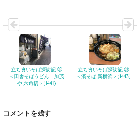
立ち食いそば探訪記 ㊱
立ち食いそば探訪記 ㊲
＜田舎そばうどん 加茂
＜濱そば 新横浜＞(1443)
や 六角橋＞(1441)
コメントを残す