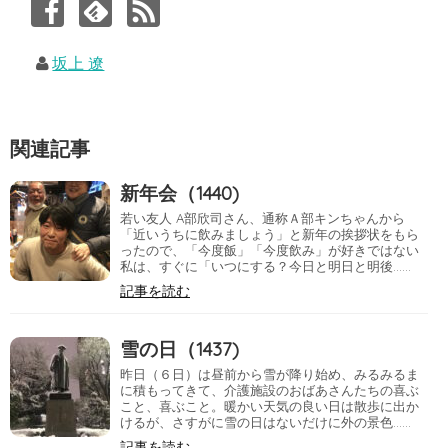
坂上 遼
関連記事
新年会（1440)
若い友人 A部欣司さん、通称Ａ部キンちゃんから
「近いうちに飲みましょう」と新年の挨拶状をもら
ったので、「今度飯」「今度飲み」が好きではない
私は、すぐに「いつにする？今日と明日と明後……
記事を読む
雪の日（1437)
昨日（６日）は昼前から雪が降り始め、みるみるま
に積もってきて、介護施設のおばあさんたちの喜ぶ
こと、喜ぶこと。暖かい天気の良い日は散歩に出か
けるが、さすがに雪の日はないだけに外の景色……
記事を読む