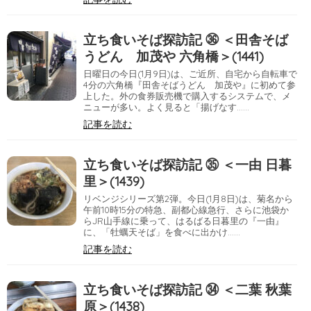
立ち食いそば探訪記 ㊱ ＜田舎そば
うどん 加茂や 六角橋＞(1441)
日曜日の今日(1月9日)は、ご近所、自宅から自転車で
4分の六角橋『田舎そばうどん 加茂や』に初めて参
上した。外の食券販売機で購入するシステムで、メ
ニューが多い。よく見ると「揚げなす……
記事を読む
立ち食いそば探訪記 ㉟ ＜一由 日暮
里＞(1439)
リベンジシリーズ第2弾。今日(1月8日)は、菊名から
午前10時15分の特急、副都心線急行、さらに池袋か
らJR山手線に乗って、はるばる日暮里の『一由』
に、「牡蠣天そば」を食べに出かけ……
記事を読む
立ち食いそば探訪記 ㉞ ＜二葉 秋葉
原＞(1438)