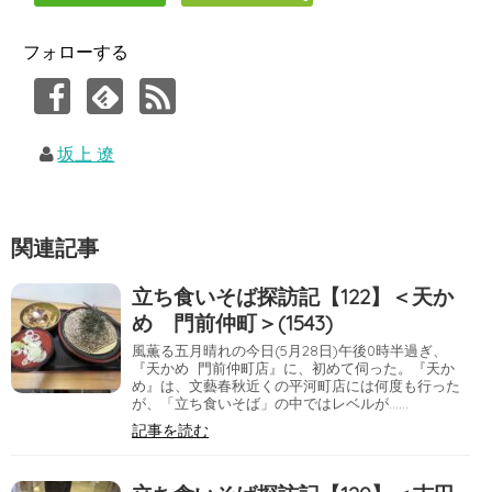
フォローする
坂上 遼
関連記事
立ち食いそば探訪記【122】＜天か
め 門前仲町＞(1543)
風薫る五月晴れの今日(5月28日)午後0時半過ぎ、
『天かめ 門前仲町店』に、初めて伺った。『天か
め』は、文藝春秋近くの平河町店には何度も行った
が、「立ち食いそば」の中ではレベルが……
記事を読む