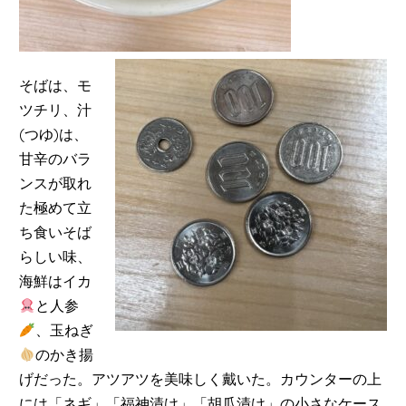
そばは、モ
ツチリ、汁
(つゆ)は、
甘辛のバラ
ンスが取れ
た極めて立
ち食いそば
らしい味、
海鮮はイカ
と人参
、玉ねぎ
のかき揚
げだった。アツアツを美味しく戴いた。カウンターの上
には「ネギ」「福神漬け」「胡瓜漬け」の小さなケース