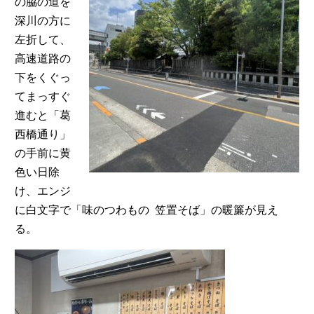
の脇の道を
深川の方に
左折して、
高速道路の
下をくぐっ
てまっすぐ
進むと「葛
西橋通り」
の手前に黄
色い日除
け、エンジ
に白文字で「味のつわもの 笠置そば」の暖簾が見え
る。