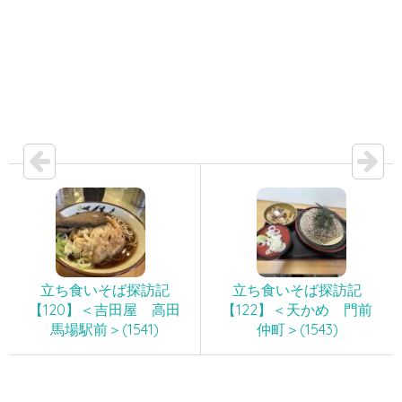
立ち食いそば探訪記
立ち食いそば探訪記
【120】＜吉田屋 高田
【122】＜天かめ 門前
馬場駅前＞(1541)
仲町＞(1543)