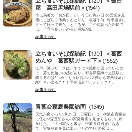
立ち食いそば探訪記【120】＜吉田
屋 高田馬場駅前＞(1541)
小伝馬町の『おか田』が、今日(5月27日)の営業を最
後にしばらく休業すると知り、急遽午前11時半過ぎに
行って行って来た。ところが、この前調べたSNSで
は、「立ち食い」の赤い看板が出……
記事を読む
立ち食いそば探訪記【130】＜葛西
めんや 葛西駅ガード下＞(1552)
江戸川区シリーズは、すでに何箇所か回っているの
で、落ち穂拾いの感があり、都営新宿線一之江駅に
降りるのは3回め。もう駅前のバス停から東西線葛西
駅行きが出ることも学習済みだ。ということ……
記事を読む
青葉台家庭農園訪問（1545)
天気が良かった5月29日（日曜日）は、横浜市青葉台
に住むM森直昭さんの家庭農園を見せてもらいに出
かけた。この日家人と娘は、午前６時過ぎに起き
て、宝塚歌劇を見に出かけたので1人の私は……