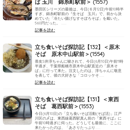
ば 玉川 錦糸町駅前＞ (1557)
墨田区シリーズの最後は、今日(６月12日)午前10時半
すぎ、錦糸町駅前の『生そば 玉川』で、前から決
めていた「冷たい揚げなすそぼろそば」を戴いた。
560円だった。 ……
記事を読む
立ち食いそば探訪記【132】＜原木
そば 原木中山駅前＞(1554)
畏友S井淳ちゃんに唆されて、今日(6月10日)午前11時
半過ぎ、千葉県船橋市原木中山駅直近の「原木そ
ば」に行って来た。注文したのは、淳ちゃんに敬意
を表して、彼の大好きな「コロッケそ……
記事を読む
立ち食いそば探訪記【131】＜東西
そば 葛西駅前＞(1553)
今日(6月10日)の「立ち食いそば活動(そば活)」江戸
川区の〆は、東西線葛西駅真ん前の『東西そば』に
午前10時過ぎに伺った。どうしても最後に、ここに
来たかったのは、「あさりたっぷり……