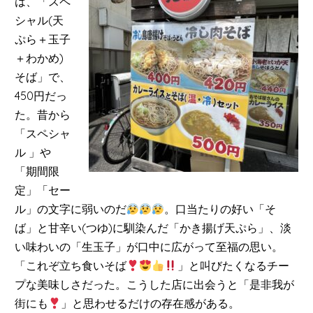
は、「スペ
シャル(天
ぷら＋玉子
＋わかめ)
そば」で、
450円だっ
た。昔から
「スペシャ
ル 」や
「期間限
定」「セー
ル」の文字に弱いのだ
。口当たりの好い「そ
ば」と甘辛い(つゆ)に馴染んだ「かき揚げ天ぷら」、淡
い味わいの「生玉子」が口中に広がって至福の思い。
「これぞ立ち食いそば
」と叫びたくなるチー
プな美味しさだった。こうした店に出会うと「是非我が
街にも
」と思わせるだけの存在感がある。