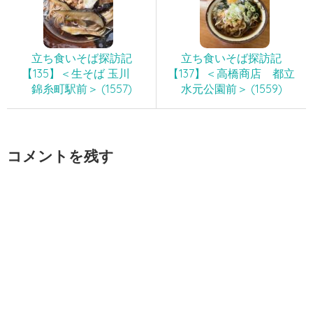
立ち食いそば探訪記
立ち食いそば探訪記
【135】＜生そば 玉川
【137】＜高橋商店 都立
錦糸町駅前＞ (1557)
水元公園前＞ (1559)
コメントを残す