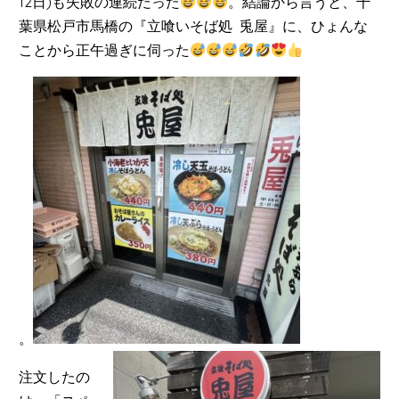
12日)も失敗の連続だった
。結論から言うと、千
葉県松戸市馬橋の『立喰いそば処
兎屋』に、ひょんな
ことから正午過ぎに伺った
。
注文したの