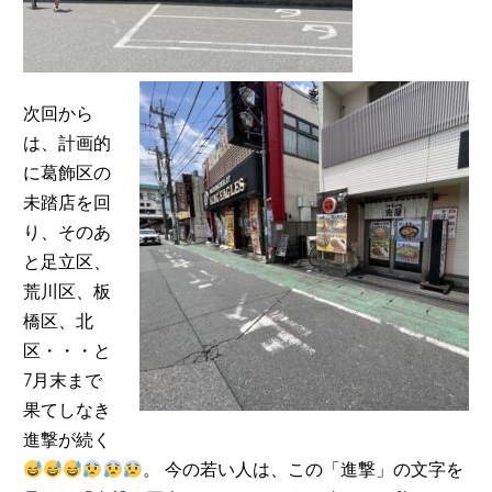
次回から
は、計画的
に葛飾区の
未踏店を回
り、そのあ
と足立区、
荒川区、板
橋区、北
区・・・と
7
月末まで
果てしなき
進撃が続く
。
今の若い人は、この
「進撃」の文字を