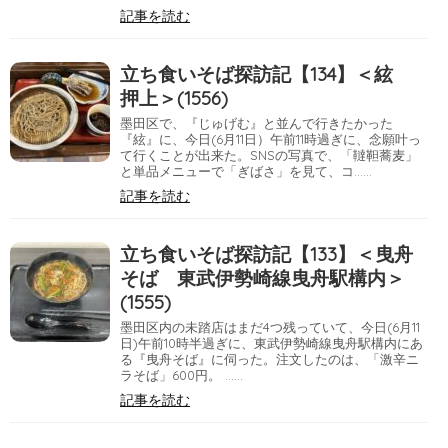
記事を読む
立ち食いそば探訪記【134】＜絃
押上＞(1556)
墨田区で、『じゅげむ』と並んで行きたかった
『絃』に、今日(6月11日）午前11時過ぎに、念願叶っ
て行くことが出来た。SNSの写真で、「韃靼蕎麦」
と単品メニューで「ぎばさ」を見て、コ……
記事を読む
立ち食いそば探訪記【133】＜曳舟
そば 東武伊勢崎線曳舟駅構内＞
(1555)
墨田区内の未踏店はまだ4つ残っていて、今日(6月11
日)午前10時半過ぎに、東武伊勢崎線曳舟駅構内にあ
る『曳舟そば』に伺った。注文したのは、「激辛ニ
ラそば」600円。 ……
記事を読む