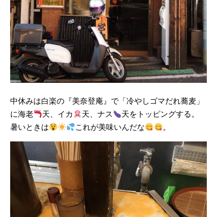
中休みは白楽の『美奈登庵』で「冷やしゴマだれ蕎麦」
に海老
天、イカ
天、ナス
天をトッピングする。
暑いときは
これが美味いんだな
。