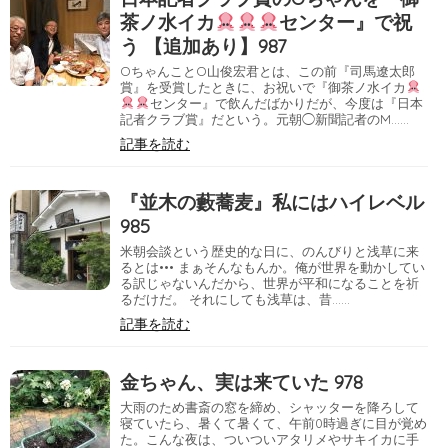
茶ノ水イカ
センター』で祝
う 【追加あり】987
OちゃんことO山俊宏君とは、この前『司馬遼太郎
賞』を受賞したときに、お祝いで『御茶ノ水イカ
センター』で飲んだばかりだが、今度は『日本
記者クラブ賞』だという。元朝◯新聞記者のM……
記事を読む
『並木の藪蕎麦』私にはハイレベル
985
米朝会談という歴史的な日に、のんびりと浅草に来
るとは••• まぁそんなもんか。俺が世界を動かしてい
る訳じゃないんだから、世界が平和になることを祈
るだけだ。 それにしても浅草は、昔……
記事を読む
金ちゃん、実は来ていた 978
大雨のため書斎の窓を締め、シャッターを降ろして
寝ていたら、暑くて暑くて、午前0時過ぎに目が覚め
た。こんな夜は、ついついアタリメやサキイカに手