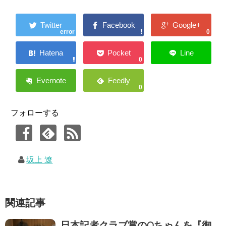
error
0
0
0
フォローする
坂上 遼
関連記事
日本記者クラブ賞のOちゃんを『御