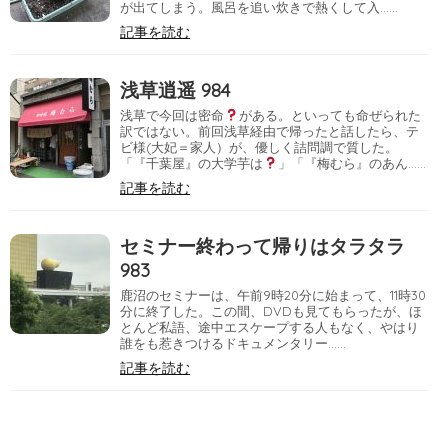
が出てしまう。風呂を追い炊きで熱くして入……
記事を読む
浅草逍遥 984
浅草で今回は密命
がある。といっても命ぜられた
訳ではない。前回浅草経由で帰ったと話したら、テ
ビ様(大妃＝家人）が、優しく詰問調で質した。
「『千葉屋』の大学芋は
」「『梅むら』のあん……
記事を読む
セミナー終わって帰りはタラタラ
983
鹿沼のセミナーは、午前9時20分に始まって、11時30
分に終了した。この間、DVDも見てもらったが、ほ
とんど私語、途中エスケープする人もなく、やはり
誰をも惹きつけるドキュメンタリー……
記事を読む