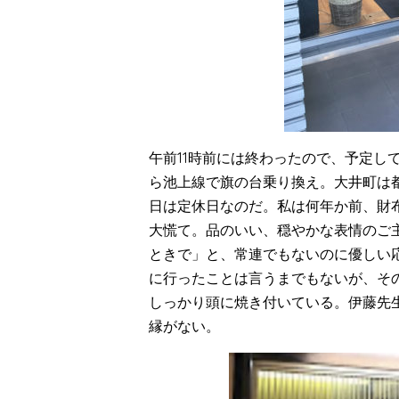
午前11時前には終わったので、予定し
ら池上線で旗の台乗り換え。大井町は
日は定休日なのだ。私は何年か前、財
大慌て。品のいい、穏やかな表情のご
ときで」と、常連でもないのに優しい
に行ったことは言うまでもないが、そ
しっかり頭に焼き付いている。伊藤先
縁がない。