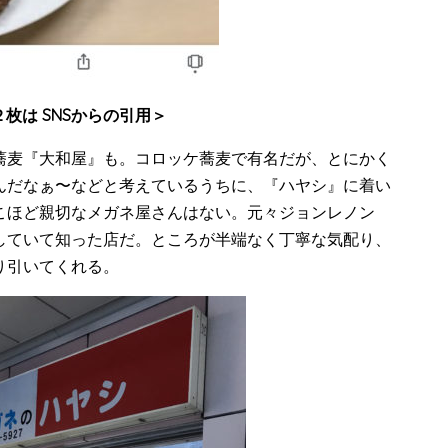
２枚は SNSからの引用＞
蕎麦『大和屋』も。コロッケ蕎麦で有名だが、とにかく
んだなぁ〜などと考えているうちに、『ハヤシ』に着い
こほど親切なメガネ屋さんはない。元々ジョンレノン
していて知った店だ。ところが半端なく丁寧な気配り、
り引いてくれる。