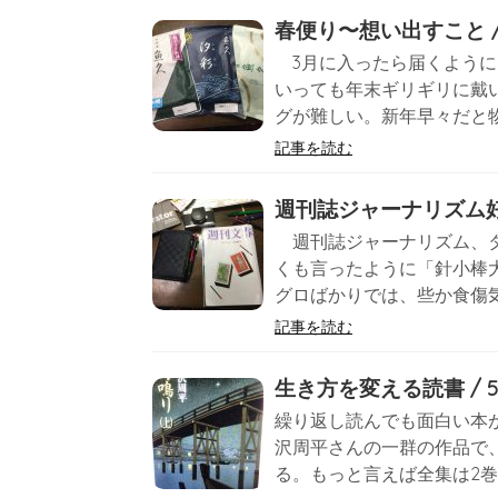
春便り〜想い出すこと / 
3月に入ったら届くように
いっても年末ギリギリに戴
グが難しい。新年早々だと物
記事を読む
週刊誌ジャーナリズム好き 
週刊誌ジャーナリズム、タ
くも言ったように「針小棒
グロばかりでは、些か食傷気
記事を読む
生き方を変える読書 / 5
繰り返し読んでも面白い本
沢周平さんの一群の作品で
る。もっと言えば全集は2巻