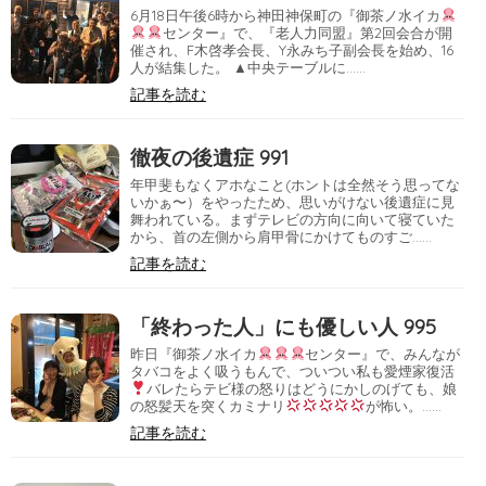
6月18日午後6時から神田神保町の『御茶ノ水イカ
センター』で、『老人力同盟』第2回会合が開
催され、F木啓孝会長、Y永みち子副会長を始め、16
人が結集した。 ▲中央テーブルに……
記事を読む
徹夜の後遺症 991
年甲斐もなくアホなこと(ホントは全然そう思ってな
いかぁ〜）をやったため、思いがけない後遺症に見
舞われている。まずテレビの方向に向いて寝ていた
から、首の左側から肩甲骨にかけてものすご……
記事を読む
「終わった人」にも優しい人 995
昨日『御茶ノ水イカ
センター』で、みんなが
タバコをよく吸うもんで、ついつい私も愛煙家復活
バレたらテビ様の怒りはどうにかしのげても、娘
の怒髪天を突くカミナリ
が怖い。……
記事を読む