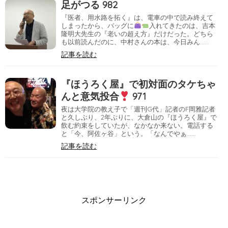
足がつる 982
『医者、用水路を拓く』は、電車の中で読み終えて
しまったから、バッグに
入れてきたのは、吉本
隆明大先生の『老いの超え方』だけだった。どちら
も以前読んだのに、中村さんの本は、今日みん……
記事を読む
『ほうろく屋』で初対面のタケちゃ
んと意気投合
971
夜は大学院の教え子で「週刊G代」記者のF岡雅記者
と久しぶり、2年ぶりに、大倉山の『ほうろく屋』で
飲む約束をしていたが、なかなか来ない。電話する
と「今、阿佐ヶ谷」という。「なんでやぁ……
記事を読む
スポンサーリンク