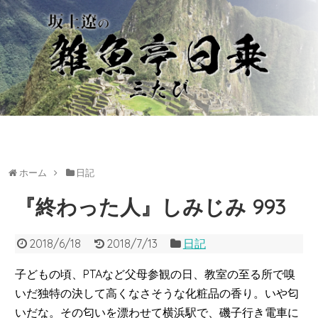
ホーム
日記
『終わった人』しみじみ 993
2018/6/18
2018/7/13
日記
子どもの頃、PTAなど父母参観の日、教室の至る所で嗅
いだ独特の決して高くなさそうな化粧品の香り。いや匂
いだな。その匂いを漂わせて横浜駅で、磯子行き電車に