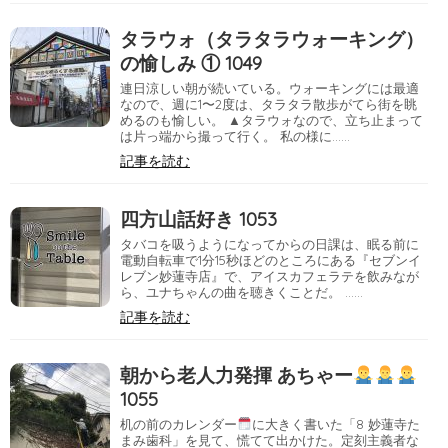
タラウォ（タラタラウォーキング）
の愉しみ ① 1049
連日涼しい朝が続いている。ウォーキングには最適
なので、週に1〜2度は、タラタラ散歩がてら街を眺
めるのも愉しい。 ▲タラウォなので、立ち止まって
は片っ端から撮って行く。 私の様に……
記事を読む
四方山話好き 1053
タバコを吸うようになってからの日課は、眠る前に
電動自転車で1分15秒ほどのところにある『セブンイ
レブン妙蓮寺店』で、アイスカフェラテを飲みなが
ら、ユナちゃんの曲を聴きくことだ。 ……
記事を読む
朝から老人力発揮 あちゃー
1055
机の前のカレンダー
に大きく書いた「8 妙蓮寺た
まみ歯科」を見て、慌てて出かけた。定刻主義者な