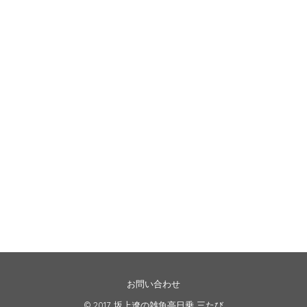
お問い合わせ
© 2017
坂上遼の雑魚亭日乗 三たび