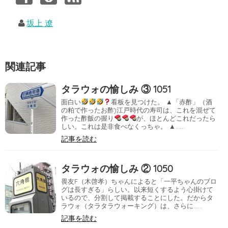
坂上 遼
関連記事
タラウォの愉しみ ③ 1051
面白い
看板を見つけた。 ▲「赤酢」（酒
の粕で作ったお酢)江戸時代の寿司は、これを混ぜて
作った酢飯の握り
が、ほとんどこれだったら
しい。これは是非食べなくっちゃ。 ▲……
記事を読む
タラウォの愉しみ ② 1050
畏友F（木啓孝）ちゃんによると「一平ちゃんのブロ
グは長すぎる」らしい。以来短くするよう心掛けて
いるので、分割して掲載することにした。だからタ
ラウォ（タラタラウォーキング）は、さらに……
記事を読む