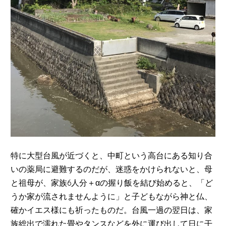
特に大型台風が近づくと、中町という高台にある知り合
いの薬局に避難するのだが、迷惑をかけられないと、母
と祖母が、家族6人分＋αの握り飯を結び始めると、「ど
うか家が流されませんように」と子どもながら神と仏、
確かイエス様にも祈ったものだ。台風一過の翌日は、家
族総出で濡れた畳やタンスなどを外に運び出して日に干