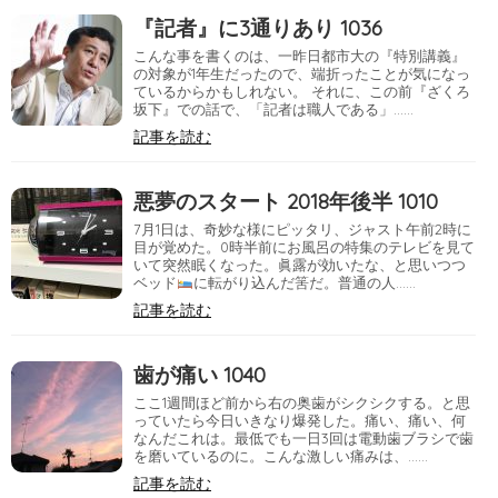
『記者』に3通りあり 1036
こんな事を書くのは、一昨日都市大の『特別講義』
の対象が1年生だったので、端折ったことが気になっ
ているからかもしれない。 それに、この前『ざくろ
坂下』での話で、「記者は職人である」……
記事を読む
悪夢のスタート 2018年後半 1010
7月1日は、奇妙な様にピッタリ、ジャスト午前2時に
目が覚めた。0時半前にお風呂の特集のテレビを見て
いて突然眠くなった。眞露が効いたな、と思いつつ
ベッド
に転がり込んだ筈だ。普通の人……
記事を読む
歯が痛い 1040
ここ1週間ほど前から右の奥歯がシクシクする。と思
っていたら今日いきなり爆発した。痛い、痛い、何
なんだこれは。最低でも一日3回は電動歯ブラシで歯
を磨いているのに。こんな激しい痛みは、……
記事を読む