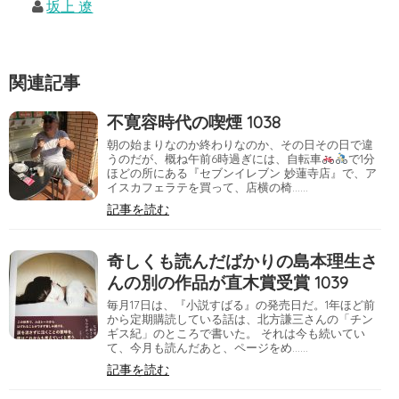
坂上 遼
関連記事
不寛容時代の喫煙 1038
朝の始まりなのか終わりなのか、その日その日で違
うのだが、概ね午前6時過ぎには、自転車
で1分
ほどの所にある『セブンイレブン 妙蓮寺店』で、ア
イスカフェラテを買って、店横の椅……
記事を読む
奇しくも読んだばかりの島本理生さ
んの別の作品が直木賞受賞 1039
毎月17日は、『小説すばる』の発売日だ。1年ほど前
から定期購読している話は、北方謙三さんの「チン
ギス紀」のところで書いた。 それは今も続いてい
て、今月も読んだあと、ページをめ……
記事を読む