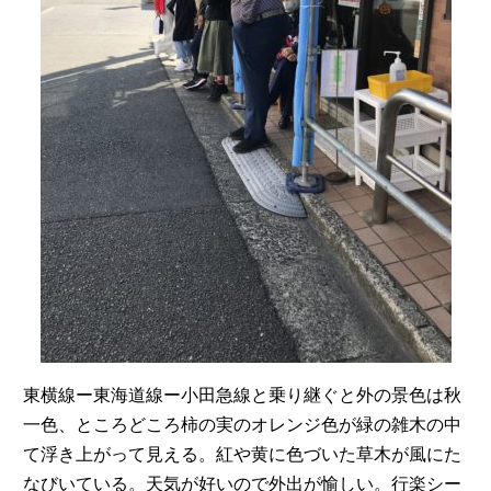
東横線ー東海道線ー小田急線と乗り継ぐと外の景色は秋
一色、ところどころ柿の実のオレンジ色が緑の雑木の中
て浮き上がって見える。紅や黄に色づいた草木が風にた
なびいている。天気が好いので外出が愉しい。行楽シー