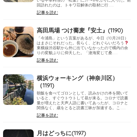
いる中華料理の『松葉』に37〜8年ぶりに入った。前
回訪れたのは、トキワ荘解体の取材に行……
記事を読む
高田馬場 つけ蕎麦『安土』(1190)
「今浦島」という言葉があるが、今日（10月28日）
はまさにそれだった。長らく、どれぐらいだろう
東横線渋谷駅から外に出ていなかったので構内の余
りの変貌ぶりに仰天した。「滄海変じて桑……
記事を読む
横浜ウォーキング（神奈川区）
（1191)
朝飯を食べてゴロンとして、読みかけの本を開いて
いると、すぐウトウトして昼が来る。コロナで読書
量が増えたと天声人語に書いてあったが、コロナと
関係なく、歳をとると読書三昧が加速する。こ……
記事を読む
月はどっちに(1197)