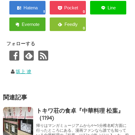
0
0
フォローする
坂上 遼
関連記事
トキワ荘の食卓『中華料理 松葉』
（1194)
帰りはマンガミュージアムから4〜5分椎名町方面に
行ったところにある、漫画ファンなら誰でも知って