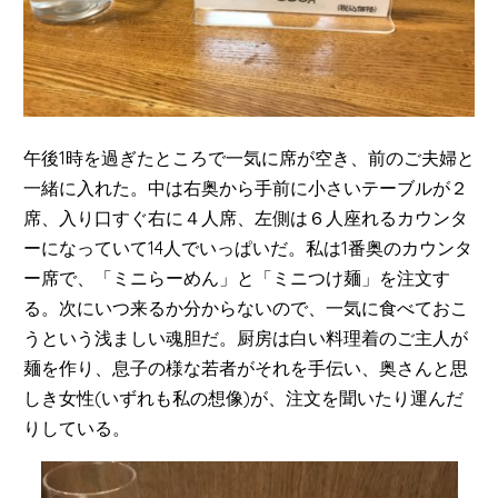
午後1時を過ぎたところで一気に席が空き、前のご夫婦と
一緒に入れた。中は右奥から手前に小さいテーブルが２
席、入り口すぐ右に４人席、左側は６人座れるカウンタ
ーになっていて14人でいっぱいだ。私は1番奥のカウンタ
ー席で、「ミニらーめん」と「ミニつけ麺」を注文す
る。次にいつ来るか分からないので、一気に食べておこ
うという浅ましい魂胆だ。厨房は白い料理着のご主人が
麺を作り、息子の様な若者がそれを手伝い、奥さんと思
しき女性(いずれも私の想像)が、注文を聞いたり運んだ
りしている。