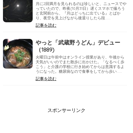
月に2回満月を見られるのは珍しいと、ニュースでや
っていたので、昨夜(10月31日）遅くスマホで撮ろう
と玄関前から、『月はどっちに出ている』とばか
り、夜空を見上げながら後退りしたら段……
記事を読む
やっと「武蔵野うどん」デビュー
（1889)
火曜日は午前中はオンライン授業があり、午後から
天気がいいのでまた散歩に出かけた。「なるべく歩
こう」と介護の学校に行き始めてからは意識するよ
うになった。糖尿病なので食事をしてから歩い……
記事を読む
スポンサーリンク