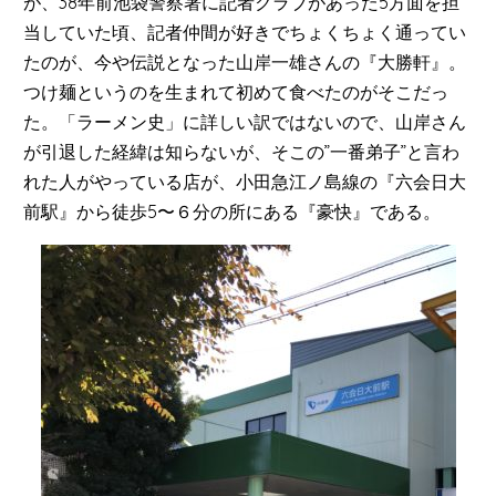
が、38年前池袋警察署に記者クラブがあった5方面を担
当していた頃、記者仲間が好きでちょくちょく通ってい
たのが、今や伝説となった山岸一雄さんの『大勝軒』。
つけ麺というのを生まれて初めて食べたのがそこだっ
た。「ラーメン史」に詳しい訳ではないので、山岸さん
が引退した経緯は知らないが、そこの”一番弟子”と言わ
れた人がやっている店が、小田急江ノ島線の『六会日大
前駅』から徒歩5〜６分の所にある『豪快』である。