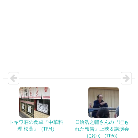
トキワ荘の食卓『中華料
O治浩之輔さんの『埋も
理 松葉』（1194)
れた報告』上映＆講演会
にゆく（1196)