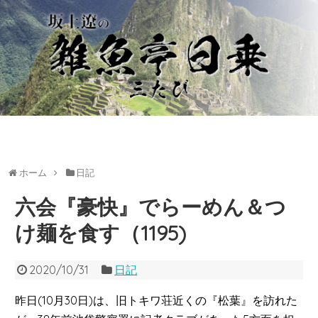
ホーム
日記
六会『豪快』でらーめん＆つ
け麺を食す（1195)
2020/10/31
日記
昨日(10月30日)は、旧トキワ荘近くの『松葉』を訪れた