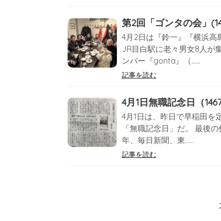
第2回「ゴンタの会」(14
4月2日は『鈴一』『横浜高
JR目白駅に老々男女8人が
ンバー『gonta』（……
記事を読む
4月1日無職記念日（1467
4月1日は、昨日で早稲田
「無職記念日」だ。 最後の
年、毎日新聞、東……
記事を読む