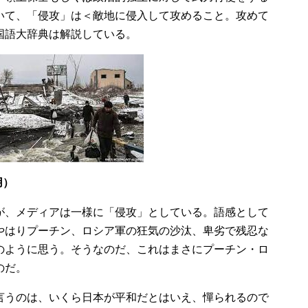
いて、「侵攻」は＜敵地に侵入して攻めること。攻めて
国語大辞典は解説している。
用）
が、メディアは一様に「侵攻」としている。語感として
やはりプーチン、ロシア軍の狂気の沙汰、卑劣で残忍な
のように思う。そうなのだ、これはまさにプーチン・ロ
のだ。
言うのは、いくら日本が平和だとはいえ、憚られるので