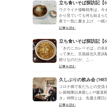
立ち食いそば探訪記【65
ウクライナ侵略戦争は、今
かり見ていても何も始まら
夜で一気に書き上げ、一眠り
記事を読む
立ち食いそば探訪記【64】
「きのこカレーそば」の名
って来た。京急線北久里浜駅か
頼りなのだが、こ……
記事を読む
久しぶりの飲み会 (1483
コロナ禍で友だちとの交流
レ探検隊以来親しいM森直
タ』仲間とは、先週土曜日に
記事を読む