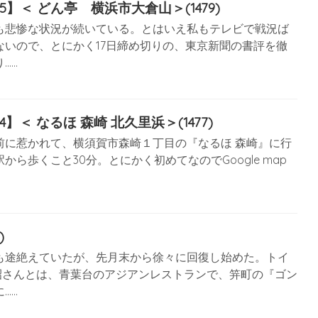
】＜ どん亭 横浜市大倉山＞(1479)
も悲惨な状況が続いている。とはいえ私もテレビで戦況ば
ないので、とにかく17日締め切りの、東京新聞の書評を徹
……
＜ なるほ 森崎 北久里浜＞(1477)
前に惹かれて、横須賀市森崎１丁目の『なるほ 森崎』に行
ら歩くこと30分。とにかく初めてなのでGoogle map
)
も途絶えていたが、先月末から徐々に回復し始めた。トイ
昭さんとは、青葉台のアジアンレストランで、笄町の『ゴン
……