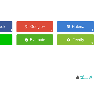
0
0
坂上 遼