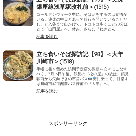
銀座線浅草駅改札前＞(1515)
ゴールデンウィーク中に、そば活をするのは覚悟が
いる。連休の中日とあって銀行も開いていることだ
し、と入谷まで出かけて、トコトコ歩くこと20分ほ
どで『山田屋』へ。休み。さらに『ねぎどん……
記事を読む
立ち食いそば探訪記【98】＜大年
川崎市＞(1518)
手帳に書き留めた訪問予定店の課題を次々にこなす
べく、3月16日午後、鶴見の『松の屋』の後は、鶴見
駅前から矢向行きの市営バス
に乗って、目指す
は川崎市武道館前バス停前の『大年』へ。……
記事を読む
スポンサーリンク