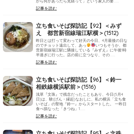
から何かあったら見繕って」という家人の要……
記事を読む
立ち食いそば探訪記【92】＜みず
え 都営新宿線瑞江駅横＞(1512)
昨日とは打って変わって好天の今日、4月最後の日な
のでチョット遠出して、あっ
いつもそうか、都
営新宿線瑞江駅に隣接している『みずえ』に午後1時
半過ぎに行った。店の前に立つなり、その……
記事を読む
立ち食いそば探訪記【96】＜鈴一
相鉄線横浜駅前＞(1516)
浅草『文珠』で残念だったこともあり、今日(5月4
日)は、験(げん・縁起)なおしに、私の横浜「立ち食
いそば」の聖地『鈴一』からスタートした。 一昨日
食べ損なった「きつね」1……
記事を読む
立ち食いそば探訪記【95】＜文殊