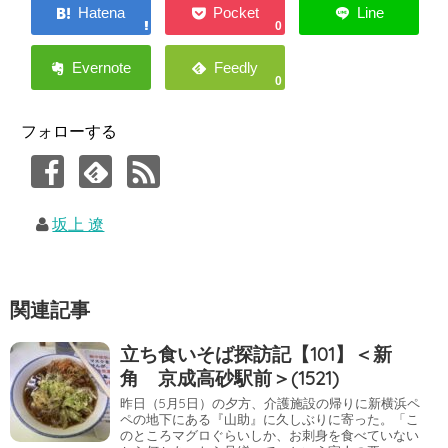
0
0
フォローする
坂上 遼
関連記事
立ち食いそば探訪記【101】＜新
角 京成高砂駅前＞(1521)
昨日（5月5日）の夕方、介護施設の帰りに新横浜ペ
ペの地下にある『山助』に久しぶりに寄った。「こ
のところマグロぐらいしか、お刺身を食べていない