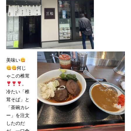
美味い
何じ
ゃこの椎茸
。
冷たい「椎
茸そば」と
「茶碗カレ
ー」を注文
したのだ