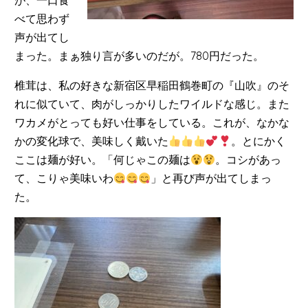
が、一口食
べて思わず
声が出てし
まった。まぁ独り言が多いのだが。780円だった。
椎茸は、私の好きな新宿区早稲田鶴巻町の『山吹』のそ
れに似ていて、肉がしっかりしたワイルドな感じ。また
ワカメがとっても好い仕事をしている。これが、なかな
かの変化球で、美味しく戴いた
。とにかく
ここは麺が好い。「何じゃこの麺は
。コシがあっ
て、こりゃ美味いわ
」と再び声が出てしまっ
た。