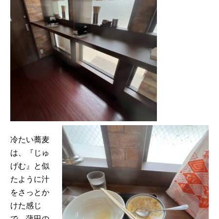
冷たい蕎麦
は、『じゅ
げむ』と似
たように汁
をさっとか
けた感じ
で、蒲田の