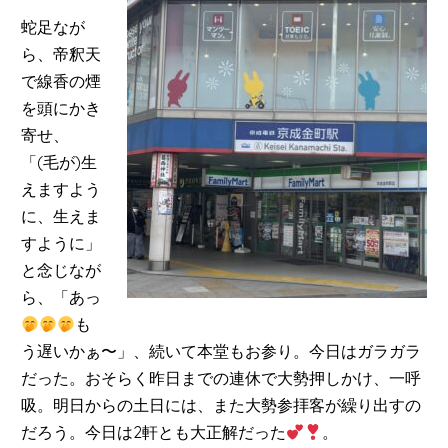
蛇足なが
ら、帝釈天
で線香の煙
を頭にかき
寄せ、
「(毛が)生
えますよう
に、生えま
すように」
と念じなが
ら、「あっ
も
う遅いかぁ〜」、続いて本堂もお参り。今日はガラガラ
だった。おそらく昨日までの連休で大勢押しかけ、一呼
吸。明日からの土日には、また大勢参拝客が繰り出すの
だろう。今日は2軒とも大正解だった
。