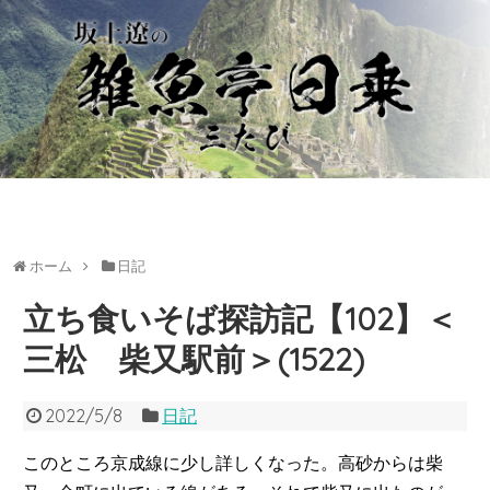
ホーム
日記
立ち食いそば探訪記【102】＜
三松 柴又駅前＞(1522)
2022/5/8
日記
このところ京成線に少し詳しくなった。高砂からは柴