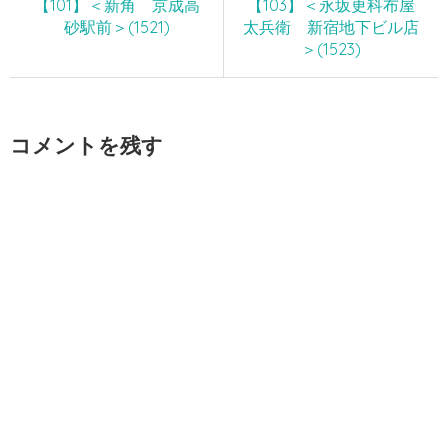
【101】＜新角 京成高
【103】＜永坂更科布屋
砂駅前＞(1521)
太兵衛 新宿地下ビル店
＞(1523)
コメントを残す