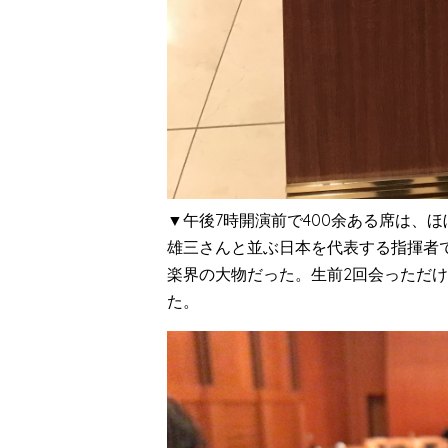
▼午後7時開演前で400余ある席は、
雄三さんと並ぶ日本を代表する指揮者で
楽界の大物だった。生前2回会っただ
た。