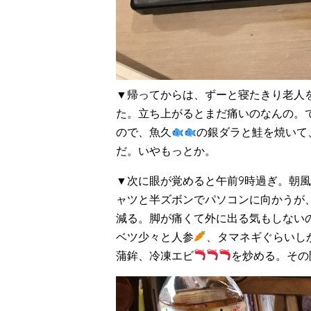
▼帰ってからは、ずーと寝たきり老人
た。立ち上がるとまだ痛いのなんの。
ので、魚久
の銀ダラと鮭を焼いて
だ。いやもっとか。
▼次に眼が覚めると午前9時過ぎ。朝
ャツと半ズボンでパソコンに向かうが
減る。脚が痛くて外に出る気もしない
ベツ少々と人参
、タマネギぐらいし
蒲鉾、冷凍エビ
を炒める。その