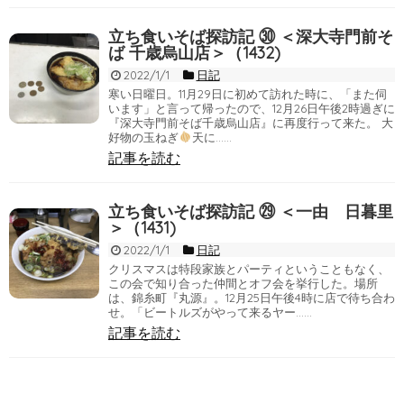
立ち食いそば探訪記 ㉚ ＜深大寺門前そ
ば 千歳烏山店＞（1432)
2022/1/1
日記
寒い日曜日。11月29日に初めて訪れた時に、「また伺
います」と言って帰ったので、12月26日午後2時過ぎに
『深大寺門前そば千歳烏山店』に再度行って来た。 大
好物の玉ねぎ
天に……
記事を読む
立ち食いそば探訪記 ㉙ ＜一由 日暮里
＞（1431)
2022/1/1
日記
クリスマスは特段家族とパーティということもなく、
この会で知り合った仲間とオフ会を挙行した。場所
は、錦糸町『丸源』。12月25日午後4時に店で待ち合わ
せ。「ビートルズがやって来るヤー……
記事を読む