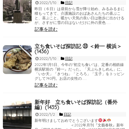
2022/1/10
日記
昨日（６日）は昼前から雪が降り始め、みるみるまに
積もってきて、介護施設のおばあさんたちの喜ぶこ
と、喜ぶこと。暖かい天気の良い日は散歩に出かける
が、さすがに雪の日はないだけに外の景色……
記事を読む
立ち食いそば探訪記 ㉝ ＜鈴一 横浜＞
(1436)
2022/1/10
日記
2022年1月5日、今年の“初立ち食い"は、定番の相鉄線
横浜駅前の『鈴一』だった。「天ぷらきしめん」に、
「いか天」「きつね」「とろろ」「玉子」をトッピン
グして740円。お店の女性の……
記事を読む
新年好 立ち食いそば探訪記（番外
編）(1435)
2022/1/2
日記
新年明けましておめでとうございます
＜2022年月刊『文藝春秋』新年