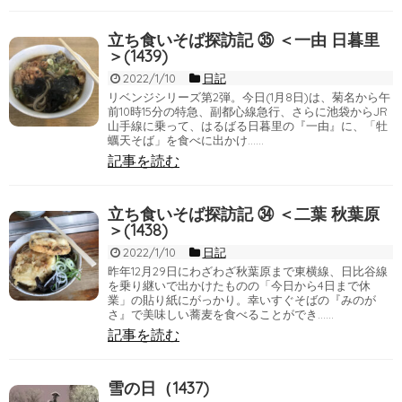
立ち食いそば探訪記 ㉟ ＜一由 日暮里
＞(1439)
2022/1/10
日記
リベンジシリーズ第2弾。今日(1月8日)は、菊名から午
前10時15分の特急、副都心線急行、さらに池袋からJR
山手線に乗って、はるばる日暮里の『一由』に、「牡
蠣天そば」を食べに出かけ……
記事を読む
立ち食いそば探訪記 ㉞ ＜二葉 秋葉原
＞(1438)
2022/1/10
日記
昨年12月29日にわざわざ秋葉原まで東横線、日比谷線
を乗り継いで出かけたものの「今日から4日まで休
業」の貼り紙にがっかり。幸いすぐそばの『みのが
さ』で美味しい蕎麦を食べることができ……
記事を読む
雪の日（1437)