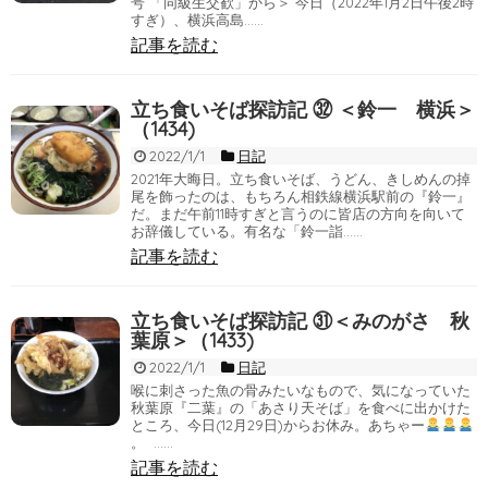
号 「同級生交歓」から＞ 今日（2022年1月2日午後2時
すぎ）、横浜高島……
記事を読む
立ち食いそば探訪記 ㉜ ＜鈴一 横浜＞
（1434)
2022/1/1
日記
2021年大晦日。立ち食いそば、うどん、きしめんの掉
尾を飾ったのは、もちろん相鉄線横浜駅前の『鈴一』
だ。まだ午前11時すぎと言うのに皆店の方向を向いて
お辞儀している。有名な「鈴一詣……
記事を読む
立ち食いそば探訪記 ㉛＜みのがさ 秋
葉原＞（1433)
2022/1/1
日記
喉に刺さった魚の骨みたいなもので、気になっていた
秋葉原『二葉』の「あさり天そば」を食べに出かけた
ところ、今日(12月29日)からお休み。あちゃー
。 ……
記事を読む