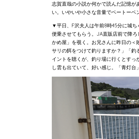
志賀直哉の小説か何かで読んだ記憶が
い。いやいや小さな音量でベートーベ
▼平日、F沢夫人は午前8時45分に城
便乗させてもらう。JA直販店前で降
かめ屋」を覗く。お兄さんに昨日の＜
サリの餌をつけて釣りますか？」「釣
イントを聴くが、釣り場に行くとすっ
し雲も出ていて、好い感じ。「青灯台