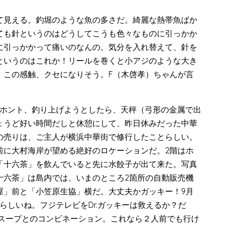
て見える。釣堀のような魚の多さだ。綺麗な熱帯魚ばか
ても針というのはどうしてこうも色々なものに引っかか
に引っかかって痛いのなんの。気分を入れ替えて、針を
というのはこれか！リールを巻くと小アジのような大き
、この感触、クセになりそう。F（木啓孝）ちゃんが言
、ホント、釣り上げようとしたら、天秤（弓形の金属で出
ょうど好い時間だしと休憩にして、昨日休みだった中華
の売りは、ご主人が横浜中華街で修行したことらしい。
前に大村海岸が望める絶好のロケーションだ。2階はホ
「十六茶」を飲んでいると先に水餃子が出て来た。写真
十六茶」は島内では、いまのところ2箇所の自動販売機
屋」前と「小笠原生協」横だ。大丈夫かガッキー！9月
らしいね。フジテレビをDr.ガッキーは救えるか？だ
。スープとのコンビネーション。これなら２人前でも行け