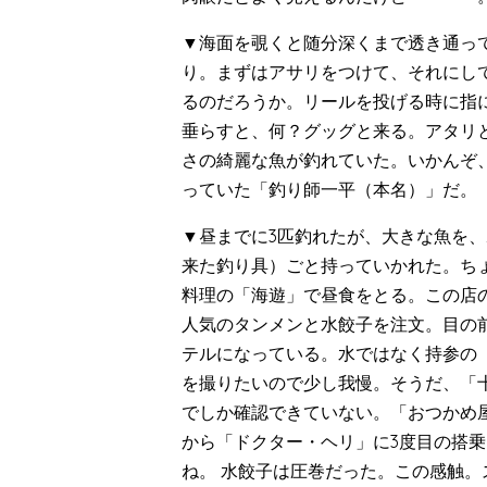
▼海面を覗くと随分深くまで透き通っ
り。まずはアサリをつけて、それにし
るのだろうか。リールを投げる時に指
垂らすと、何？グッグと来る。アタリ
さの綺麗な魚が釣れていた。いかんぞ
っていた「釣り師一平（本名）」だ。
▼昼までに3匹釣れたが、大きな魚を
来た釣り具）ごと持っていかれた。ち
料理の「海遊」で昼食をとる。この店
人気のタンメンと水餃子を注文。目の
テルになっている。水ではなく持参の
を撮りたいので少し我慢。そうだ、「
でしか確認できていない。「おつかめ
から「ドクター・ヘリ」に3度目の搭乗
ね。 水餃子は圧巻だった。この感触