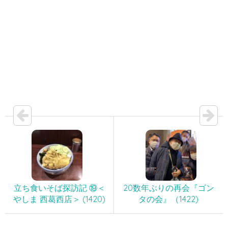
立ち食いそば探訪記 ⑲＜
20数年ぶりの再会『ゴン
やしま 西葛西店＞ (1420)
タの会』（1422)