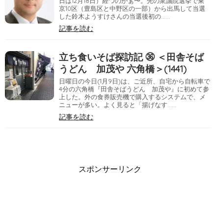
日は12月18日）経つのかぁ〜。先の衆議院選挙で東
京10区（豊島区と中野区の一部）から出馬して当選
した鈴木ようすけさんの当選後初の……
記事を読む
立ち食いそば探訪記 ㊱ ＜田舎そば
うどん 加茂や 六角橋＞(1441)
日曜日の今日(1月9日)は、ご近所、自宅から自転車で
4分の六角橋『田舎そばうどん 加茂や』に初めて参
上した。外の食券販売機で購入するシステムで、メ
ニューが多い。よく見ると「揚げなす……
記事を読む
スポンサーリンク