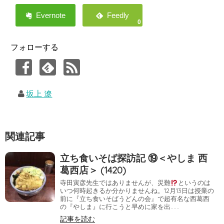
0
フォローする
坂上 遼
関連記事
立ち食いそば探訪記 ⑲＜やしま 西
葛西店＞ (1420)
寺田寅彦先生ではありませんが、災難
というのは
いつ何時起きるか分かりませんね。12月13日は授業の
前に『立ち食いそばうどんの会』で超有名な西葛西
の『やしま』に行こうと早めに家を出……
記事を読む