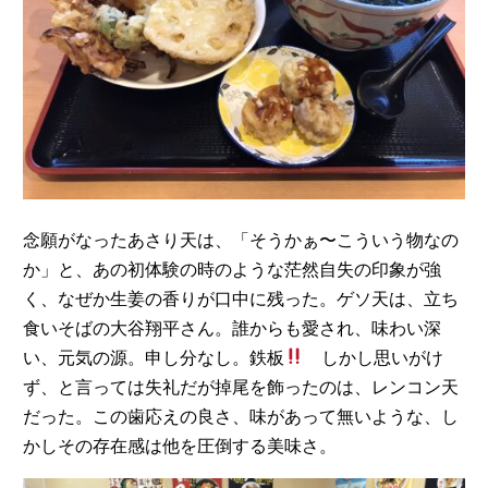
念願がなったあさり天は、「そうかぁ〜こういう物なの
か」と、あの初体験の時のような茫然自失の印象が強
く、なぜか生姜の香りが口中に残った。ゲソ天は、立ち
食いそばの大谷翔平さん。誰からも愛され、味わい深
い、元気の源。申し分なし。鉄板
しかし思いがけ
ず、と言っては失礼だが掉尾を飾ったのは、レンコン天
だった。この歯応えの良さ、味があって無いような、し
かしその存在感は他を圧倒する美味さ。