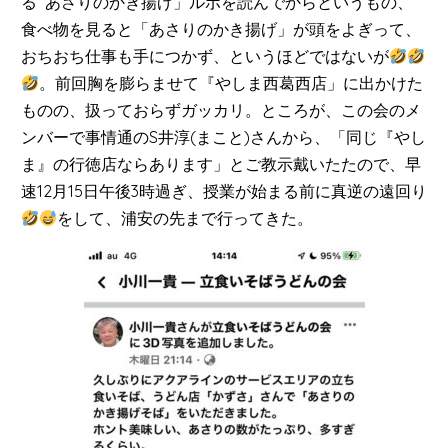
る
あさりのかき揚げ」ルポを読んでからというもの、
食べ物を見ると「あさりのかき揚げ」が頭をよぎって、
おちおち仕事も手につかず、というほどではないが
。前回胸を膨らませて『やしま西葛西店」に出かけた
ものの、扱っておらずガッカリ。ところが、この会のメ
ンバーで事情通のS井淳(まこと)さんから、「同じ『やし
ま』の行徳店ならあります」とご教示戴いたたので、早
速12月15日午後3時過ぎ、授業が始まる前に真逆の遠回り
をして、浦安の先まで行ってきた。