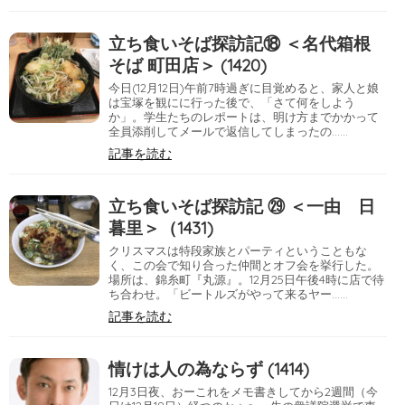
立ち食いそば探訪記⑱ ＜名代箱根
そば 町田店＞ (1420)
今日(12月12日)午前7時過ぎに目覚めると、家人と娘
は宝塚を観にに行った後で、「さて何をしよう
か」。学生たちのレポートは、明け方までかかって
全員添削してメールで返信してしまったの……
記事を読む
立ち食いそば探訪記 ㉙ ＜一由 日
暮里＞（1431)
クリスマスは特段家族とパーティということもな
く、この会で知り合った仲間とオフ会を挙行した。
場所は、錦糸町『丸源』。12月25日午後4時に店で待
ち合わせ。「ビートルズがやって来るヤー……
記事を読む
情けは人の為ならず (1414)
12月3日夜、おーこれをメモ書きしてから2週間（今