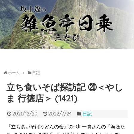
ホーム
日記
立ち食いそば探訪記 ⑳＜やし
ま 行徳店＞ (1421)
2021/12/20
2022/7/24
日記
『立ち食いそばうどんの会』のO川一貴さんの「海ほた